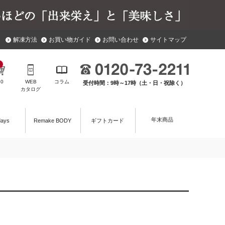
解凍方法
お買い物ガイド
お問い合わせ
サイトマップ
￥
0
WEB
コラム
受付時間：9時～17時（土・日・祝除く）
カタログ
年末商品
days
Remake BODY
ギフトカード