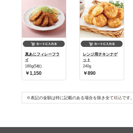
真あじフィレーフラ
レンジ用チキンナゲ
イ
ット
180g(5枚)
240g
￥1,150
￥890
※表記の金額は特に記載のある場合を除き全て
税込
です