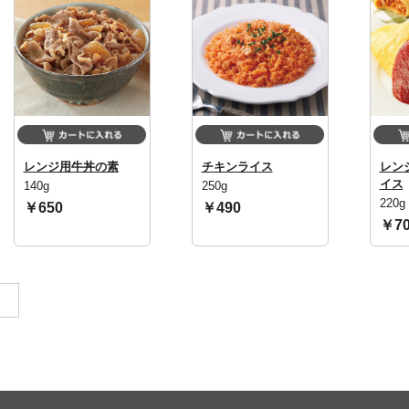
レンジ用牛丼の素
チキンライス
レン
イス
140g
250g
220g
￥650
￥490
￥70
。