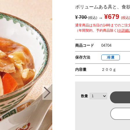
ボリュームある具と、食
¥679
¥
700
→
(税込)
(税込
通常商品は当日の14時までのご注
（年間契約、予約商品除く)
※詳細
商品コード
04704
保存方法
冷凍
内容量
２００ｇ
数量