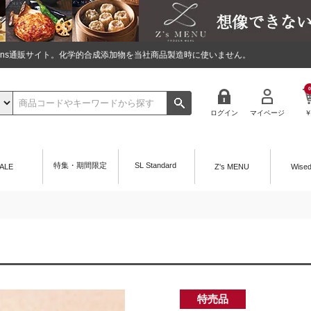
tions通販サイト。化学的合成添加物を当社商品製造時に使いません。
0
ログイン
マイページ
特集・期間限定
SL Standard
ALE
Z's MENU
Wise
特売品