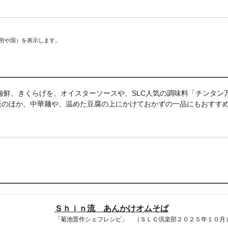
場所や国）を表示します。
、海鮮、きくらげを、オイスターソースや、SLC人気の調味料「チンタ
飯のほか、中華麺や、温めた豆腐の上にかけておかずの一品にもおすす
Ｓｈｉｎ流 あんかけオムそば
「菊池晋作シェフレシピ」 （ＳＬＣ倶楽部２０２５年１０月