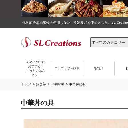
化学的合成添加物を使用しない、冷凍食品を中心とした、SL Crea
初めての方に
おすすめ！
カテゴリから探す
新商品
S
おうちごはん
セット
トップ
お惣菜
中華総菜
>
>
> 中華丼の具
中華丼の具