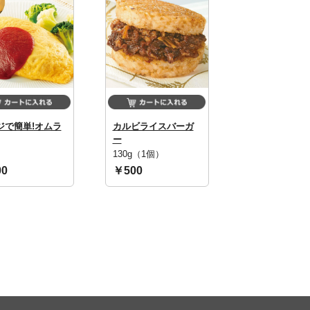
ジで簡単!オムラ
カルビライスバーガ
ー
130g（1個）
0
￥500