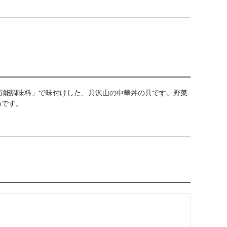
ン万能調味料」で味付けした、具沢山の中華丼の具です。野菜
めです。
）