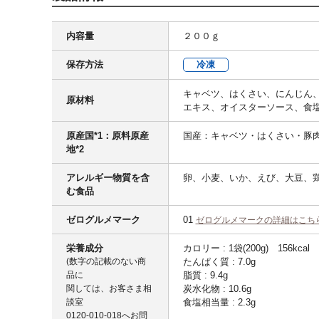
内容量
２００ｇ
保存方法
冷凍
キャベツ、はくさい、にんじん
原材料
エキス、オイスターソース、食
原産国*1：原料原産
国産：キャベツ・はくさい・豚肉
地*2
アレルギー物質を含
卵、小麦、いか、えび、大豆、
む食品
ゼログルメマーク
01
ゼログルメマークの詳細はこち
栄養成分
カロリー : 1袋(200g) 156kcal
(数字の記載のない商
たんぱく質 : 7.0g
品に
脂質 : 9.4g
関しては、お客さま相
炭水化物 : 10.6g
談室
食塩相当量 : 2.3g
0120-010-018
へお問