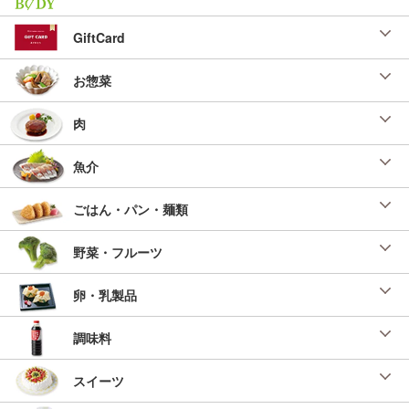
GiftCard
お惣菜
肉
魚介
ごはん・パン・麺類
野菜・フルーツ
卵・乳製品
調味料
スイーツ