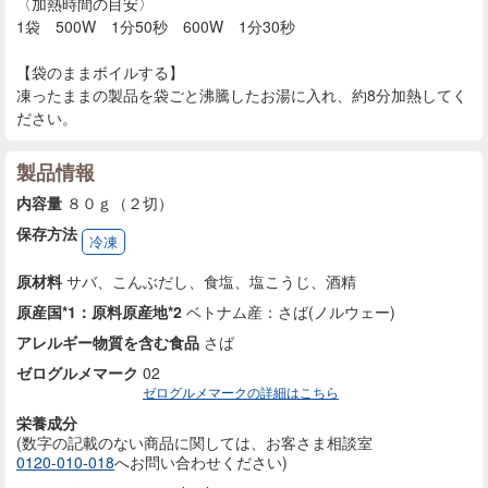
〈加熱時間の目安〉
1袋 500W 1分50秒 600W 1分30秒
【袋のままボイルする】
凍ったままの製品を袋ごと沸騰したお湯に入れ、約8分加熱してく
ださい。
製品情報
内容量
８０ｇ（２切）
保存方法
冷凍
原材料
サバ、こんぶだし、食塩、塩こうじ、酒精
原産国*1：原料原産地*2
ベトナム産：さば(ノルウェー)
アレルギー物質を含む食品
さば
ゼログルメマーク
02
ゼログルメマークの詳細はこちら
栄養成分
(数字の記載のない商品に
関しては、お客さま相談室
0120-010-018
へお問い合わせください)