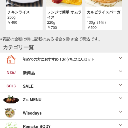
チキンライス
レンジで簡単!オムラ
カルビライスバーガ
250g
イス
ー
￥490
220g
130g（1個）
￥700
￥500
※表記の金額は特に記載のある場合を除き全て
税込
です。
カテゴリ一覧
初めての方におすすめ！おうちごはんセット
新商品
SALE
Z's MENU
Wisedays
Remake BODY