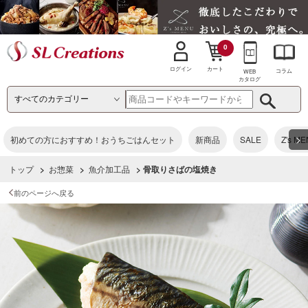
0
カート
ログイン
コラム
WEB
カタログ
>
初めての方におすすめ！おうちごはんセット
新商品
SALE
Z's M
トップ
>
お惣菜
>
魚介加工品
> 骨取りさばの塩焼き
前のページへ戻る