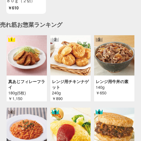
８０ｇ（２切）
￥610
売れ筋お惣菜ランキング
真あじフィレーフラ
レンジ用チキンナゲ
レンジ用牛丼の素
イ
ット
140g
180g(5枚)
240g
￥650
￥1,150
￥890