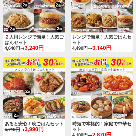
２人用レンジで簡単！人気ご
レンジで簡単！人気ごはんセ
はんセット
ット
3,240円
3,140円
4,640円
→
4,490円
→
あると安心！晩ごはんセット
時短で本格的！家庭で中華セ
3,990円
ット
5,710円
→
2,870円
4,100円
→