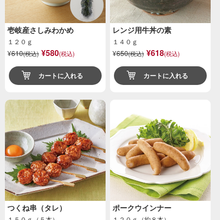
壱岐産さしみわかめ
レンジ用牛丼の素
１２０ｇ
１４０ｇ
¥580
¥618
¥
610
¥
650
(税込)
(税込)
(税込)
(税込)
カートに入れる
カートに入れる
つくね串（タレ）
ポークウインナー
１５０ｇ（５本）
１２０ｇ（約８本）