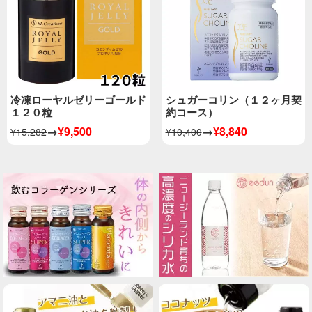
冷凍ローヤルゼリーゴールド
シュガーコリン（１２ヶ月契
１２０粒
約コース）
→
¥9,500
→
¥8,840
¥15,282
¥10,400