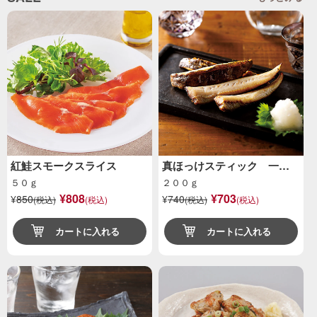
紅鮭スモークスライス
真ほっけスティック 一…
５０ｇ
２００ｇ
¥808
¥703
¥
850
¥
740
(税込)
(税込)
(税込)
(税込)
カートに入れる
カートに入れる