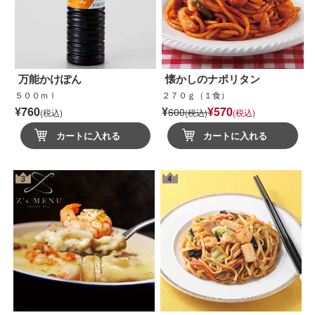
万能かけぽん
懐かしのナポリタン
５００ｍｌ
２７０ｇ（１食）
¥760
¥
¥570
600
(税込)
(税込)
(税込)
カートに入れる
カートに入れる