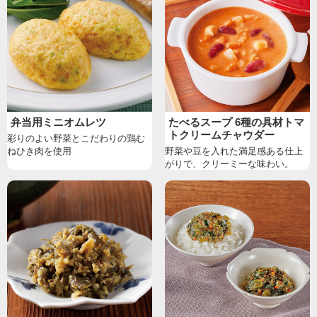
弁当用ミニオムレツ
たべるスープ 6種の具材トマ
トクリームチャウダー
彩りのよい野菜とこだわりの鶏む
ねひき肉を使用
野菜や豆を入れた満足感ある仕上
がりで、クリーミーな味わい。