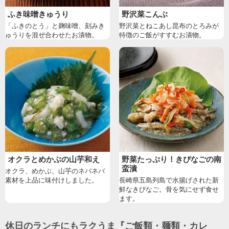
ふき味噌きゅうり
野沢菜こんぶ
「ふきのとう」と麹味噌、刻みき
野沢菜とねこあし昆布のとろみが
ゅうりを混ぜ合わせたお漬物。
特徴のご飯がすすむお漬物。
オクラとめかぶの山芋和え
野菜たっぷり！きびなごの南
蛮漬
オクラ、めかぶ、山芋のネバネバ
素材を上品に味付けしました。
長崎県五島列島で水揚げされた新
鮮なきびなご。骨を気にせず食せ
ます。
休日のランチにもラクうま『ご飯類・麺類・カレ