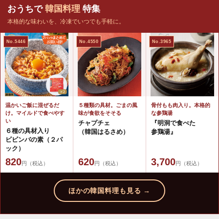
おうちで
韓国料理
特集
本格的な味わいを、冷凍でいつでも手軽に。
No.5446
No.4550
No.3965
温かいご飯に混ぜるだ
５種類の具材。ごまの風
骨付もも肉入り。本格的
け。マイルドで食べやす
味が食欲をそそる
な参鶏湯
い
チャプチェ
『明洞で食べた
６種の具材入り
（韓国はるさめ）
参鶏湯』
ビビンバの素（２パ
ック）
820
620
3,700
円（税込）
円（税込）
円（税込）
ほかの韓国料理も見る →