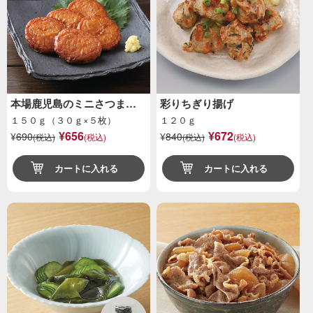
本場鹿児島のミニさつま…
彩りちぎり揚げ
１５０ｇ（３０ｇ×５枚）
１２０ｇ
¥656
¥672
¥
690
¥
840
(税込)
(税込)
(税込)
(税込)
カートに入れる
カートに入れる