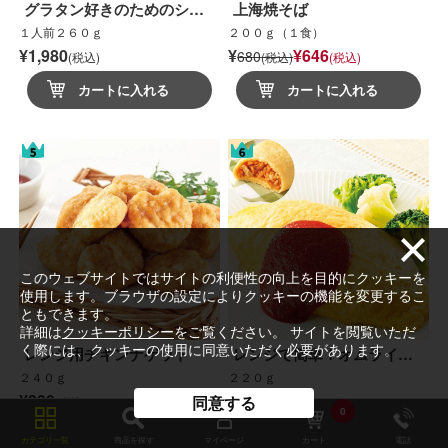
グラタン好きのためのシ…
上海焼そば
１人前２６０ｇ
２００ｇ（１食）
¥1,980
¥
¥646
680
(税込)
(税込)
(税込)
カートに入れる
カートに入れる
このウェブサイトではサイトの利便性の向上を目的にクッキーを
使用します。ブラウザの設定によりクッキーの機能を変更するこ
ともできます。
詳細は
クッキーポリシー
をご覧ください。 サイトを閲覧いただ
く際には、クッキーの使用に同意いただく必要があります。
レンジ用チキンナゲット
レンジで簡単！オムライ…
２４０ｇ
２２０ｇ
¥890
¥700
同意する
(税込)
(税込)
0
カートに入れる
カートに入れる
カテゴリ一覧
商品を探す
マイページ
カート
電話