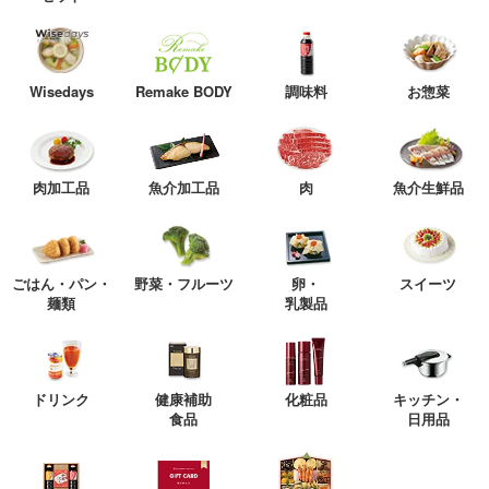
Wisedays
Remake BODY
調味料
お惣菜
肉加工品
魚介加工品
肉
魚介生鮮品
ごはん・パン・
野菜・フルーツ
卵・
スイーツ
麺類
乳製品
ドリンク
健康補助
化粧品
キッチン・
食品
日用品