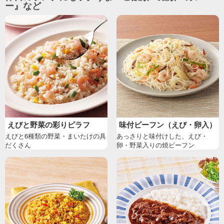
ー』など
えびと野菜の彩りピラフ
味付ビーフン（えび・卵入）
えびと6種類の野菜・まいたけの具
あっさりと味付けした、えび・
だくさん
卵・野菜入りの焼ビーフン