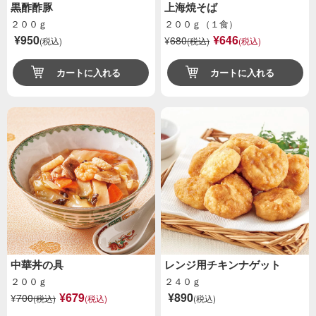
黒酢酢豚
上海焼そば
２００ｇ
２００ｇ（１食）
¥950
¥646
¥
680
(税込)
(税込)
(税込)
カートに入れる
カートに入れる
中華丼の具
レンジ用チキンナゲット
２００ｇ
２４０ｇ
¥679
¥890
¥
700
(税込)
(税込)
(税込)