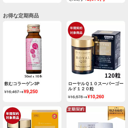
お得な定期商品
飲むコラーゲン3P
ローヤルＱ１０スーパーゴー
ルド１２０粒
→
¥9,250
¥16,467
→
¥10,260
¥16,578