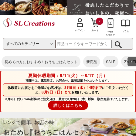
0
カート
ログイン
コラム
WEB
カタログ
>
初めての方におすすめ！おうちごはんセット
新商品
SALE
Z's M
夏期休暇期間：8/11(火）～8/17（月）
期間中は、電話注文、お問合せ、出荷対応を休止いたします。
8月5日（水）14時まで
休暇前にお届けをご希望のお客様は、
にご注文いただく
8月9日（日）まで
と、
お届けいたします。
8月5日（水）14時以降のご注文分は、最短で8月20日（木）以降、順次お届けいたします。
詳しくはこちら