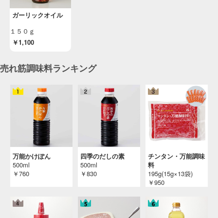
投稿日：2025/12/26 投稿者：SL Creations
ガーリックオイル
鶏肉とトマトのフォカッチャ
自宅で叶う、本場イタリアの味「教えて！ベリ
１５０ｇ
ッシモ先生」（ＳＬＣ倶楽部２０２６年２月）
￥1,100
投稿日：2025/12/26 投稿者：SL Creations
レバーパテ
売れ筋調味料ランキング
「レシピ辞典」（本社 調理企画室）
投稿日：2025/12/04 投稿者：SL Creations
ウインナーとチーズのトマトパエリア
レンジクックパン活用レシピ
投稿日：2025/12/01 投稿者：SL Creations
４Ｘチキンもも正肉のバスク風煮込み
「４Ｘミート料理レシピ」（ＳＬＣ倶楽部２０
２６年１月）
万能かけぽん
四季のだしの素
チンタン・万能調味
500ml
500ml
料
投稿日：2025/11/13 投稿者：SL Creations
￥760
￥830
195g(15g×13袋)
ペスカトーレスパゲッティ（魚介のトマトソ
￥950
ース）
レンジクックパン活用レシピ
投稿日：2025/10/30 投稿者：SL Creations