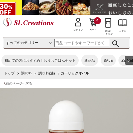
0
カート
ログイン
コラム
WEB
カタログ
>
初めての方におすすめ！おうちごはんセット
新商品
SALE
Z's M
トップ
>
調味料
>
調味料(油)
> ガーリックオイル
前のページへ戻る