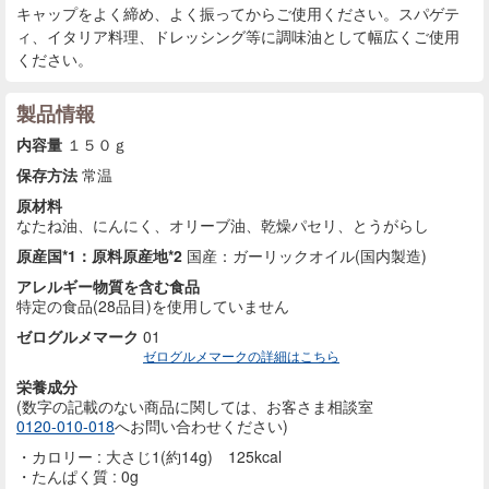
キャップをよく締め、よく振ってからご使用ください。スパゲテ
ィ、イタリア料理、ドレッシング等に調味油として幅広くご使用
ください。
製品情報
内容量
１５０ｇ
保存方法
常温
原材料
なたね油、にんにく、オリーブ油、乾燥パセリ、とうがらし
原産国*1：原料原産地*2
国産：ガーリックオイル(国内製造)
アレルギー物質を含む食品
特定の食品(28品目)を使用していません
ゼログルメマーク
01
ゼログルメマークの詳細はこちら
栄養成分
(数字の記載のない商品に
関しては、お客さま相談室
0120-010-018
へお問い合わせください)
カロリー : 大さじ1(約14g) 125kcal
たんぱく質 : 0g