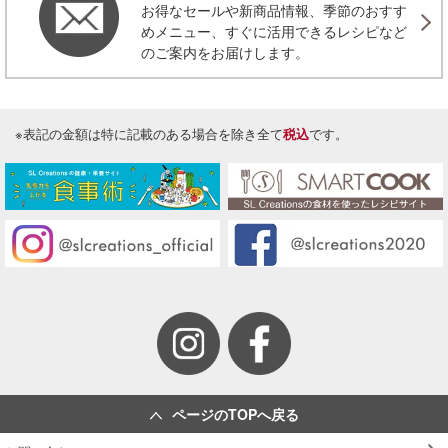
お得なセールや新商品情報、季節のおすす
投稿日：2024/06/28 投稿者：SL Creations
めメニュー、すぐに活用できるレシピなど
ガーリックバター
のご案内をお届けします。
ガーリックオイルの美味しいレシピ
投稿日：2024/06/26 投稿者：SL Creations
焼肉と焼きめし
※表記の金額は特に記載のある場合を除き全て
税込
です。
２０２４年 無料お試し食事会「はじめまして
４Ｘミート」（３名分）
投稿日：2024/04/22 投稿者：SL Creations
マルゲリータピザ
２０２４年 無料お試し食事会「イタリアン」
（３名分）
投稿日：2024/03/18 投稿者：SL Creations
パプリカマリネ
２０２４年 無料お試し食事会「お弁当」（３
名分）
投稿日：2024/03/18 投稿者：SL Creations
かぼちゃのマリネ
ページのTOPへ戻る
「レシピ辞典」（本社 調理企画室）