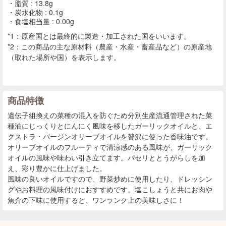
脂質 : 13.8g
炭水化物 : 0.1g
食塩相当量 : 0.00g
*1：原産国とは最終的に製造・加工された国をいいます。
*2：この商品の主な原材料（農産・水産・畜産品など）の原産地
（取れた場所や国）を表示します。
商品特徴
遺伝子組換えの菜種の混入を防ぐため分別生産流通管理された菜
種油にじっくりとにんにく風味を移したガーリックオイルと、エ
クストラ・バージンオリーブオイルを贅沢に使った香味油です。
オリーブオイルのフルーティで清涼感のある風味が、ガーリック
オイルの風味や味わい引き立てます。パセリととうがらしを加
え、彩り豊かに仕上げました。
風味の良いオイルですので、野菜炒めに使用したり、ドレッシン
グやお料理の風味付けにおすすめです。塩こしょうと共にお肉や
魚介の下味に使用すると、ワンランク上の美味しさに！