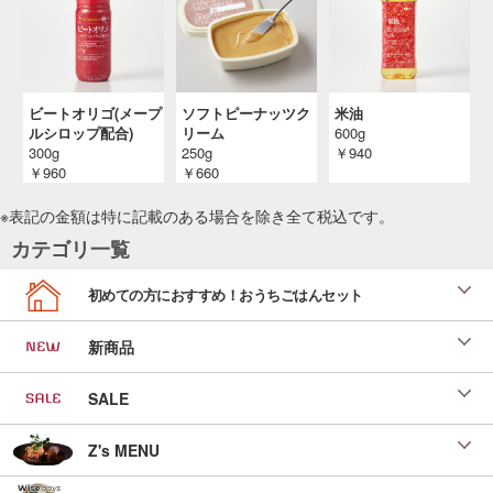
ペペロンチーノスパゲッティ
レンジクックパン活用レシピ
投稿日：2025/10/29 投稿者：SL Creations
シーフードパエリア
ビートオリゴ(メープ
ソフトピーナッツク
米油
レンジクックパン活用レシピ
ルシロップ配合)
リーム
600g
300g
250g
￥940
投稿日：2025/10/29 投稿者：SL Creations
￥960
￥660
４Ｘチキンもも正肉のアクアパッツァ風
「４Ｘミートのお料理レシピ」 （ＳＬＣ倶楽部
※表記の金額は特に記載のある場合を除き全て
税込
です。
２０２５年１２月）
カテゴリ一覧
投稿日：2025/10/15 投稿者：SL Creations
スペアリブのブルーベリーソース～南瓜のマ
初めての方におすすめ！おうちごはんセット
ッシュ添え～
レシピ辞典（本社 調理企画室）
新商品
投稿日：2025/10/06 投稿者：SL Creations
海老ときのこのアヒージョ
SALE
「こだわり簡単無頭えびレシピ」（本社 調理
企画室）
Z's MENU
投稿日：2025/08/26 投稿者：SL Creations
えびのガーリックグリル