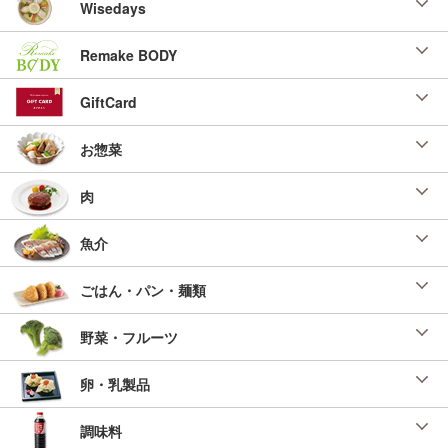
Wisedays
「こだわり簡単無頭えびレシピ」（本社 調理
企画室）
Remake BODY
投稿日：2025/08/25 投稿者：SL Creations
マルゲリータピザ
GiftCard
２０２５年 無料お試し食事会「イタリアン」
（３名分）
お惣菜
投稿日：2025/03/28 投稿者：SL Creations
えびと春キャベツのペペロンチーノ
肉
旬のキャベツと…ＳＬＣこだわりのえびと調味
料で簡単にお店のペペロンチーノを！
魚介
投稿日：2025/03/13 投稿者：矢部義貴
ガーリックトースト
ごはん・パン・麺類
「お客様大感謝祭り 調味料Ｑ＆Ａ」 （ＳＬＣ
倶楽部 ２０２５年３月）
野菜・フルーツ
投稿日：2025/01/29 投稿者：SL Creations
鶏肉とパプリカのカッチャトーラ（猟師風煮
卵・乳製品
込み）
「１１０２ パプリカミックス（スクエアカッ
ト）」を使用したレシピ
調味料