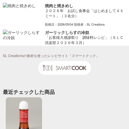
焼肉と焼きめし
２０２６年 お試し食事会「はじめまして４Ｘ
ミート」（３名分）
投稿日：2026/05/04 投稿者：SL Creations
ガーリックしらすの冷奴
「お客様大感謝祭り 調味料レシピ」（ＳＬＣ
倶楽部２０２６年３月）
投稿日：2026/02/05 投稿者：SL Creations
SL Creationsの食材を使ったレシピサイト「スマートクック」
鶏とれんこんのガーリックソテー
「お客様大感謝祭り 調味料レシピ」 （Ｓ
ＬＣ倶楽部２０２６年３月）
投稿日：2026/02/05 投稿者：SL Creations
えびときのこのリゾット・ビアンコ
最近チェックした商品
自宅で叶う、本場イタリアの味「教えて！ベリ
ッシモ先生」（ＳＬＣ倶楽部２０２６年２月）
投稿日：2025/12/26 投稿者：SL Creations
牛肉フェッティーネのピッツァヨーラ風
自宅で叶う、本場イタリアの味「教えて！ベリ
ッシモ先生」（ＳＬＣ倶楽部２０２６年２月）