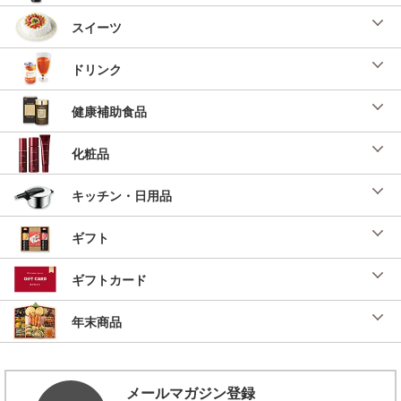
投稿日：2024/11/18 投稿者：SL Creations
スイーツ
ペペロナータ（イタリア風パプリカの蒸し
煮）
「１１０２ パプリカミックス（スクエアカッ
ドリンク
ト）」を使用したレシピ
投稿日：2024/11/18 投稿者：SL Creations
健康補助食品
ラタトゥイユ（プロヴァンス風野菜のトマト
煮）
化粧品
「１１０２ パプリカミックス（スクエアカッ
ト）」を使用したレシピ
キッチン・日用品
投稿日：2024/11/18 投稿者：SL Creations
海老とブロッコリーのガーリックソテー
ギフト
２０２４年 無料お試し食事会「手作りニョッ
キの楽らくパーティ」（３名分）
ギフトカード
投稿日：2024/11/11 投稿者：SL Creations
豆腐ナゲット
年末商品
これはお子様はもちろん大人にも大人気！
投稿日：2024/07/17 投稿者：矢部義貴
ペペロンチーノスパゲッティ
メールマガジン登録
ガーリックオイルの美味しいレシピ