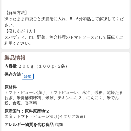
【解凍方法】
凍ったまま内袋ごと沸騰湯に入れ、5～6分加熱して解凍してくだ
さい。
【召しあがり方】
スパゲティ、肉、野菜、魚介料理のトマトソースとして幅広くご
利用ください。
製品情報
内容量
２００ｇ（１００ｇ×２袋）
保存方法
冷凍
原材料
トマト・ピューレ漬け、トマトピューレ、米油、砂糖、乾燥たま
ねぎ、米発酵調味料、米酢、チキンエキス、にんにく、米でん
粉、食塩、香辛料
原産国*1：原料原産地*2
国産：トマト・ピューレ漬け(イタリア製造)
アレルギー物質を含む食品
鶏肉