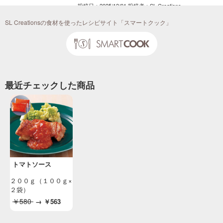
投稿日：2025/12/01 投稿者：SL Creations
４Ｘチキンもも正肉のバスク風煮込み
SL Creationsの食材を使ったレシピサイト「スマートクック」
「４Ｘミート料理レシピ」（ＳＬＣ倶楽部２０
２６年１月）
投稿日：2025/11/13 投稿者：SL Creations
ペスカトーレスパゲッティ（魚介のトマトソ
ース）
最近チェックした商品
レンジクックパン活用レシピ
投稿日：2025/10/30 投稿者：SL Creations
ももシルキースライスのソレント風
「知りたい！作りたい！４Ｘミートレシピ」
（月刊ＳＬＣ倶楽部２０２５年１２月）
投稿日：2025/10/15 投稿者：SL Creations
マルゲリータピザ
トマトソース
２０２５年 無料お試し食事会「イタリアン」
（３名分）
２００ｇ（１００ｇ×
２袋）
投稿日：2025/03/28 投稿者：SL Creations
￥580
→
￥563
新発見☆旬のたけのこが美味しい “おと
な” パスタ
今食べたい人気のたけのこを使ってイタリアン