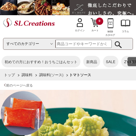
0
カート
ログイン
コラム
WEB
カタログ
>
初めての方におすすめ！おうちごはんセット
新商品
SALE
Z's M
トップ
>
調味料
>
調味料(ソース)
> トマトソース
前のページへ戻る