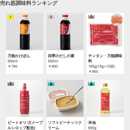
売れ筋調味料ランキング
のメニューをどうぞ。和の食材だと思わずに、
こんな使い方をすると意外な美味しさが楽しめ
ます。割烹だしが、パスタと筍の橋渡しをして
くれる隠れたポイントです。
投稿日：2010/08/31 投稿者：シュガーレディ本社
万能かけぽん
四季のだしの素
チンタン・万能調味
500ml
500ml
料
￥760
￥830
195g(15g×13袋)
￥950
ビートオリゴ(メープ
ソフトピーナッツク
米油
ルシロップ配合)
リーム
600g