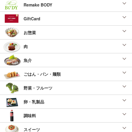
Remake BODY
GiftCard
お惣菜
肉
魚介
ごはん・パン・麺類
野菜・フルーツ
卵・乳製品
調味料
スイーツ