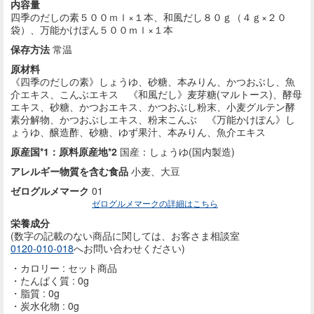
内容量
四季のだしの素５００ｍｌ×１本、和風だし８０ｇ（４ｇ×２０
袋）、万能かけぽん５００ｍｌ×１本
保存方法
常温
原材料
《四季のだしの素》しょうゆ、砂糖、本みりん、かつおぶし、魚
介エキス、こんぶエキス 《和風だし》麦芽糖(マルトース)、酵母
エキス、砂糖、かつおエキス、かつおぶし粉末、小麦グルテン酵
素分解物、かつおぶしエキス、粉末こんぶ 《万能かけぽん》し
ょうゆ、醸造酢、砂糖、ゆず果汁、本みりん、魚介エキス
原産国*1：原料原産地*2
国産：しょうゆ(国内製造)
アレルギー物質を含む食品
小麦、大豆
ゼログルメマーク
01
ゼログルメマークの詳細はこちら
栄養成分
(数字の記載のない商品に
関しては、お客さま相談室
0120-010-018
へお問い合わせください)
カロリー : セット商品
たんぱく質 : 0g
脂質 : 0g
炭水化物 : 0g