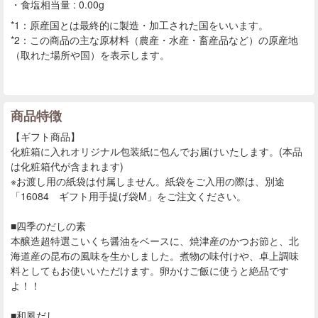
食塩相当量 : 0.00g
*1：原産国とは最終的に製造・加工された国をいいます。
*2：この商品の主な原材料（農産・水産・畜産品など）の原産地
（取れた場所や国）を表示します。
商品特徴
【ギフト商品】
化粧箱に入れオリジナル包装紙に包んでお届けいたします。(本品
は化粧箱代が含まれます)
※お渡し用の紙袋は付属しません。紙袋をご入用の際は、別途
「16084 ギフト用手提げ袋M」をご注文ください。
■四季のだしの素
本醸造超特選こいくち醤油をベースに、焼津産のかつお節と、北
海道産の昆布の風味を生かしました。煮物の味付けや、卓上調味
料としてもお使いいただけます。卵かけご飯に使うと絶品です
よ！！
■和風だし