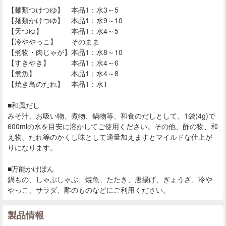
【麺類つけつゆ】 本品1：水3～5
【麺類かけつゆ】 本品1：水9～10
【天つゆ】 本品1：水4～5
【冷ややっこ】 そのまま
【煮物・肉じゃが】本品1：水8～10
【すきやき】 本品1：水4～6
【煮魚】 本品1：水4～8
【焼き鳥のたれ】 本品1：水1
■和風だし
みそ汁、お吸い物、煮物、鍋物等、和食のだしとして、1袋(4g)で
600mlの水を目安に溶かしてご使用ください。その他、酢の物、和
え物、たれ等のかくし味として適量加えますとマイルドな仕上が
りになります。
■万能かけぽん
鍋もの、しゃぶしゃぶ、焼魚、たたき、唐揚げ、ぎょうざ、冷や
やっこ、サラダ、酢のものなどにご利用ください。
製品情報