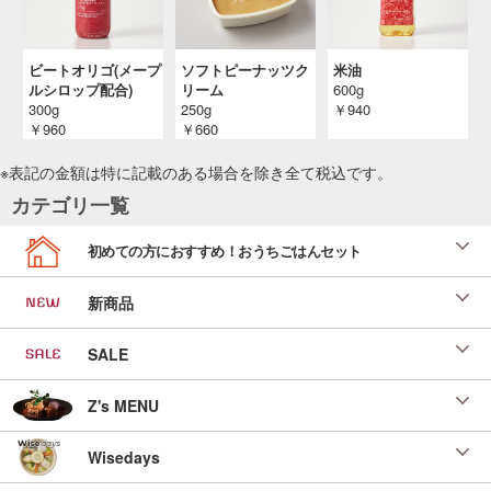
ビートオリゴ(メープ
ソフトピーナッツク
米油
ルシロップ配合)
リーム
600g
300g
250g
￥940
￥960
￥660
※表記の金額は特に記載のある場合を除き全て
税込
です。
カテゴリ一覧
初めての方におすすめ！おうちごはんセット
新商品
SALE
Z's MENU
Wisedays