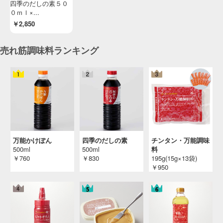
四季のだしの素５０
０ｍｌ×...
￥2,850
売れ筋調味料ランキング
万能かけぽん
四季のだしの素
チンタン・万能調味
500ml
500ml
料
￥760
￥830
195g(15g×13袋)
￥950