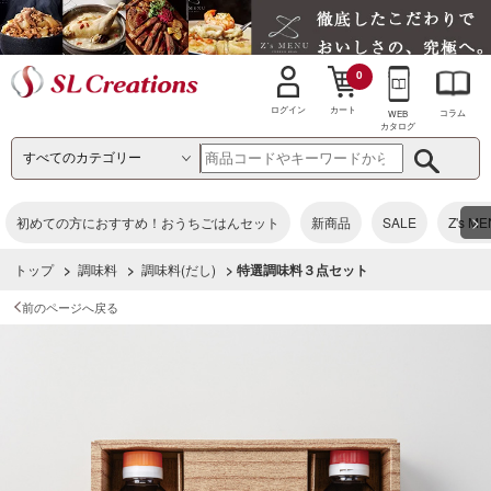
0
カート
ログイン
コラム
WEB
カタログ
>
初めての方におすすめ！おうちごはんセット
新商品
SALE
Z's M
トップ
>
調味料
>
調味料(だし)
> 特選調味料３点セット
前のページへ戻る