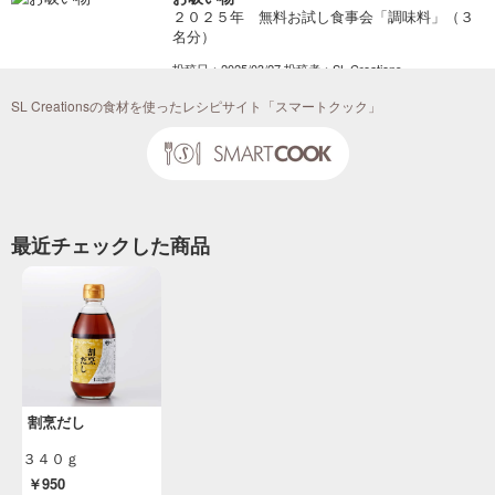
２０２５年 無料お試し食事会「調味料」（３
名分）
投稿日：2025/03/27 投稿者：SL Creations
南禅寺蒸し 海老あんかけ
SL Creationsの食材を使ったレシピサイト「スマートクック」
２０２５年 無料お試し食事会「おもてなし」
（３名分）
投稿日：2025/01/20 投稿者：SL Creations
パプリカのお浸し（割烹だし）
「１１０２ パプリカミックス（スクエアカッ
最近チェックした商品
ト）」を使用したレシピ
投稿日：2024/11/18 投稿者：SL Creations
お吸い物
２０２４年 無料お試し食事会「調味料」（３
名分）
投稿日：2024/03/18 投稿者：SL Creations
４Ｘチキンのかぶら蒸し
割烹だし
２０２４年 無料お試し食事会「おもてなし」
（３名分）
３４０ｇ
投稿日：2023/12/28 投稿者：SL Creations
￥950