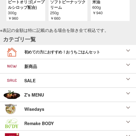
投稿日：2023/02/03 投稿者：ベストオブベスト調味料
ビートオリゴ(メープ
ソフトピーナッツク
米油
ルシロップ配合)
リーム
600g
パワーアップきのこご飯
300g
250g
￥940
ベストオブベスト調味料 ＳＬＣ横浜 山口敦子
￥960
￥660
様
投稿日：2023/02/03 投稿者：ベストオブベスト調味料
※表記の金額は特に記載のある場合を除き全て
税込
です。
きつねもち みぞれ汁
カテゴリ一覧
ベストオブベスト調味料 ＳＬＣ茨城 中居真理
様
初めての方におすすめ！おうちごはんセット
投稿日：2023/02/02 投稿者：ベストオブベスト調味料
鯛の蓮蒸し
新商品
ベストオブベスト調味料 ＳＬＣ茨城 中居真理
様
SALE
投稿日：2023/02/01 投稿者：ベストオブベスト調味料
ヤンニョムナスチキン
Z's MENU
ベストオブベスト調味料 ＳＬＣ埼玉 小西昌子
様
Wisedays
投稿日：2023/02/01 投稿者：ベストオブベスト調味料
揚げなすの和えもの
Remake BODY
ベストオブベスト調味料 ＳＬＣ埼玉 小西昌子
様