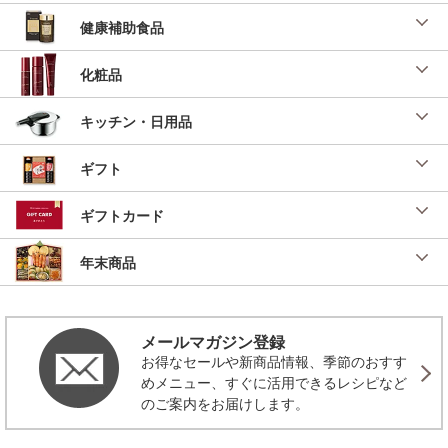
里様
健康補助食品
投稿日：2023/01/30 投稿者：ベストオブベスト調味料
若竹椀
化粧品
２０２３年 無料お試し食事会「おもてなし」
（３名分）
キッチン・日用品
投稿日：2023/01/06 投稿者：SL Creations
お豆腐すり身揚げのお吸い物
ギフト
２０２２年 おもてなしパーティ（３名分）
投稿日：2021/12/27 投稿者：SL Creations
ギフトカード
和風ロール白菜
「ｉｄｅａ時短ごは
年末商品
ん」 （美味安心
２０２１年 １２号）
投稿日：2021/10/25 投稿者：SL Creations
メールマガジン登録
えびの茶碗蒸し
お得なセールや新商品情報、季節のおすす
「ｉｄｅａ時短ごは
ん」 （美味安心
めメニュー、すぐに活用できるレシピなど
２０２１年 １２号）
のご案内をお届けします。
投稿日：2021/10/25 投稿者：SL Creations