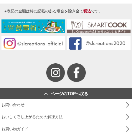
けんちんそば
「ｉｄｅａ時短ごは
※表記の金額は特に記載のある場合を除き全て
税込
です。
ん」 （美味安心
２０２１年 １２号）
投稿日：2021/10/25 投稿者：SL Creations
九条ねぎの厚焼き卵
「浜内千波さん流の食育を伝授～五味五感を生
かした食の知識～」 （美味安心２０２１年
８号）
投稿日：2021/06/28 投稿者：SL Creations
セロリの土佐酢和え
「レシピ辞典」（本社 調理企画室）
投稿日：2020/02/28 投稿者：SL Creations
すり身団子の吸物
ページのTOPへ戻る
「レシピ辞典」（本社 調理企画室）
投稿日：2020/02/28 投稿者：SL Creations
お問い合わせ
夏のぶっかけうどん
おいしく召し上がるための解凍方法
～寿司屋のぽん酢のレシピ～ かんきつ果汁がた
っぷり入ったぽん酢を、だしの風味がきいた割
烹だしで割り、かんきつ風味のさっぱりとした
お買い物ガイド