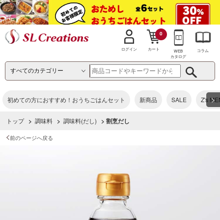
0
カート
ログイン
コラム
WEB
カタログ
>
初めての方におすすめ！おうちごはんセット
新商品
SALE
Z's M
トップ
>
調味料
>
調味料(だし)
> 割烹だし
前のページへ戻る