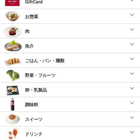
GiftCard
投稿日：2023/02/01 投稿者：ベストオブベスト調味料
焼き餅
お惣菜
ベストオブベスト調味料 ＳＬＣ横浜 杉浦 寿
美様
肉
投稿日：2023/02/01 投稿者：ベストオブベスト調味料
親子丼
魚介
ベストオブベスト調味料 ＳＬＣ茨城 中居真理
様
ごはん・パン・麺類
投稿日：2023/01/30 投稿者：ベストオブベスト調味料
ブロッコリーのお浸し
野菜・フルーツ
ベストオブベスト調味料 ＳＬＣ千葉 岡本 美
智様
卵・乳製品
投稿日：2023/01/30 投稿者：ベストオブベスト調味料
菊と春菊の和物
調味料
ベストオブベスト調味料 ＳＬＣ茨城 中居真理
様
スイーツ
投稿日：2023/01/30 投稿者：ベストオブベスト調味料
出汁茶漬け
ドリンク
ベストオブベスト調味料 ＳＬＣ京阪 八木 奈