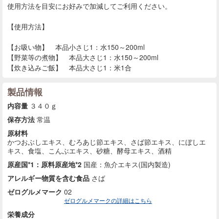
使用方法を目安にお好みで加減してご利用ください。
【使用方法】
【お吸い物】 本品小さじ1：水150～200ml
【野菜等の煮物】 本品大さじ1：水150～200ml
【炊き込みご飯】 本品大さじ1：米1合
製品情報
内容量
３４０ｇ
保存方法
常温
原材料
かつおぶしエキス、むろあじ節エキス、さば節エキス、にぼしエ
キス、食塩、こんぶエキス、砂糖、酵母エキス、酒精
原産国*1：原料原産地*2
国産：魚介エキス(国内製造)
アレルギー物質を含む食品
さば
ゼログルメマーク
02
ゼログルメマークの詳細はこちら
栄養成分