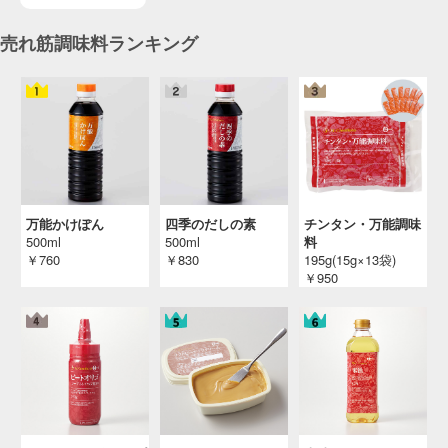
お吸い物
２０２４年 無料お試し食事会「おもてなし」
売れ筋調味料ランキング
（３名分）
投稿日：2023/12/28 投稿者：SL Creations
豚肉と里芋のコク旨炊き込みごはん
４Ｘミートカタログ２０２３ ４Ｘミート活用
レシピ・４Ｘポーク
投稿日：2023/03/23 投稿者：SL Creations
超かんたん即席お吸い物
ベストオブベスト調味料 ＳＬＣ湘南 大路雅子
万能かけぽん
四季のだしの素
チンタン・万能調味
様
500ml
500ml
料
￥760
￥830
195g(15g×13袋)
投稿日：2023/02/14 投稿者：ベストオブベスト調味料
￥950
ポークと野菜のだし漬け
ベストオブベスト調味料 ＳＬＣ横浜 杉浦 寿
美様
投稿日：2023/02/07 投稿者：ベストオブベスト調味料
お吸い物
ベストオブベスト調味料 ＳＬＣ茨城 中居真理
様