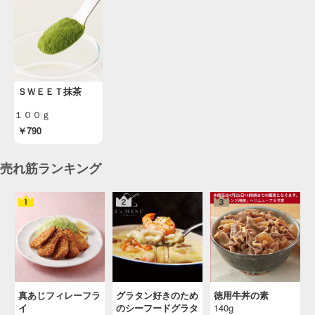
ＳＷＥＥＴ抹茶
１００ｇ
￥790
売れ筋ランキング
真あじフィレーフラ
グラタン好きのため
徳用牛丼の素
イ
のシーフードグラタ
140g