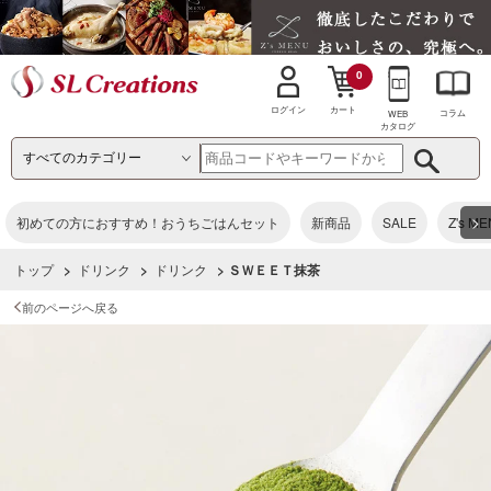
0
カート
ログイン
コラム
WEB
カタログ
>
初めての方におすすめ！おうちごはんセット
新商品
SALE
Z's M
トップ
>
ドリンク
>
ドリンク
> ＳＷＥＥＴ抹茶
前のページへ戻る