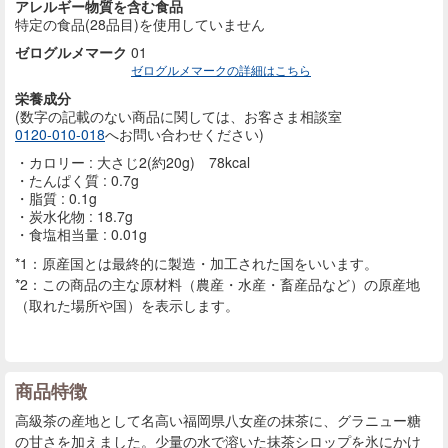
アレルギー物質を含む食品
特定の食品(28品目)を使用していません
ゼログルメマーク
01
ゼログルメマークの詳細はこちら
栄養成分
(数字の記載のない商品に
関しては、お客さま相談室
0120-010-018
へお問い合わせください)
カロリー : 大さじ2(約20g) 78kcal
たんぱく質 : 0.7g
脂質 : 0.1g
炭水化物 : 18.7g
食塩相当量 : 0.01g
*1：原産国とは最終的に製造・加工された国をいいます。
*2：この商品の主な原材料（農産・水産・畜産品など）の原産地
（取れた場所や国）を表示します。
商品特徴
高級茶の産地として名高い福岡県八女産の抹茶に、グラニュー糖
の甘さを加えました。少量の水で溶いた抹茶シロップを氷にかけ