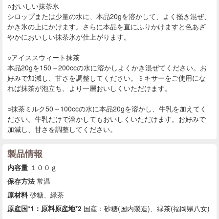
○おいしい抹茶氷
シロップまたは少量の水に、本品20gを溶かして、よく掻き混ぜ、
かき氷の上にかけます。さらに本品を直にふりかけますと色あざ
やかにおいしい抹茶氷が仕上がります。
○アイススウィート抹茶
本品20gを150～200ccの水に溶かしよくかき混ぜてください。お
好みで加減し、甘さを調整してください。ミキサーをご使用にな
れば抹茶が泡立ち、より一層おいしくいただけます。
○抹茶ミルク50～100ccの水に本品20gを溶かし、牛乳を加えてく
ださい。牛乳だけで溶かしてもおいしくいただけます。お好みで
加減し、甘さを調整してください。
製品情報
内容量
１００ｇ
保存方法
常温
原材料
砂糖、緑茶
原産国*1：原料原産地*2
国産：砂糖(国内製造)、緑茶(福岡県八女)