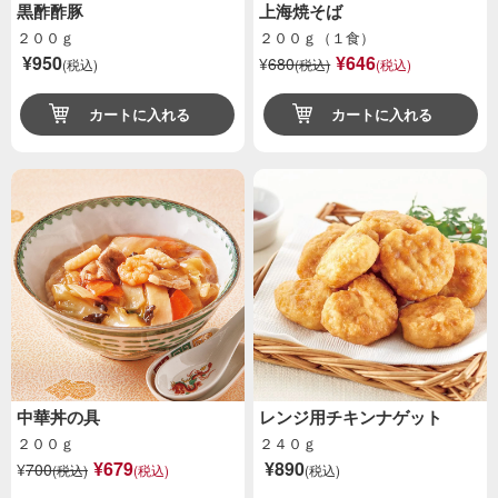
黒酢酢豚
上海焼そば
２００ｇ
２００ｇ（１食）
¥950
¥646
¥
680
(税込)
(税込)
(税込)
カートに入れる
カートに入れる
中華丼の具
レンジ用チキンナゲット
２００ｇ
２４０ｇ
¥679
¥890
¥
700
(税込)
(税込)
(税込)