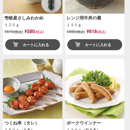
壱岐産さしみわかめ
レンジ用牛丼の素
１２０ｇ
１４０ｇ
¥580
¥618
¥
610
¥
650
(税込)
(税込)
(税込)
(税込)
カートに入れる
カートに入れる
つくね串（タレ）
ポークウインナー
１５０ｇ（５本）
１２０ｇ（約８本）