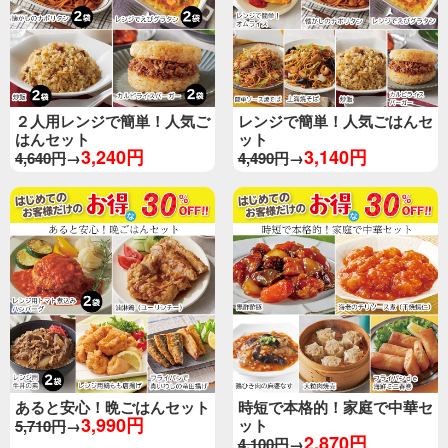
２人用レンジで簡単！人気ご
レンジで簡単！人気ごはんセ
はんセット
ット
3,240円
3,140円
4,640円
→
4,490円
→
あると安心！晩ごはんセット
時短で本格的！家庭で中華セ
3,990円
ット
5,710円
→
2,870円
4,100円
→