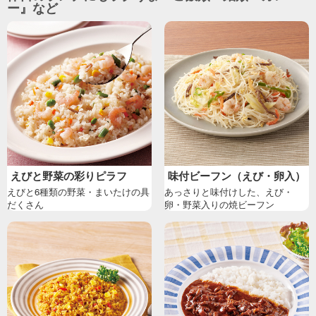
ー』など
えびと野菜の彩りピラフ
味付ビーフン（えび・卵入）
えびと6種類の野菜・まいたけの具
あっさりと味付けした、えび・
だくさん
卵・野菜入りの焼ビーフン