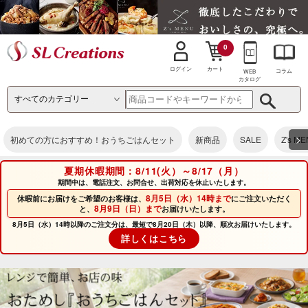
0
カート
ログイン
コラム
WEB
カタログ
>
初めての方におすすめ！おうちごはんセット
新商品
SALE
Z's M
夏期休暇期間：8/11(火）～8/17（月）
期間中は、電話注文、お問合せ、出荷対応を休止いたします。
8月5日（水）14時まで
休暇前にお届けをご希望のお客様は、
にご注文いただく
8月9日（日）まで
と、
お届けいたします。
8月5日（水）14時以降のご注文分は、最短で8月20日（木）以降、順次お届けいたします。
詳しくはこちら