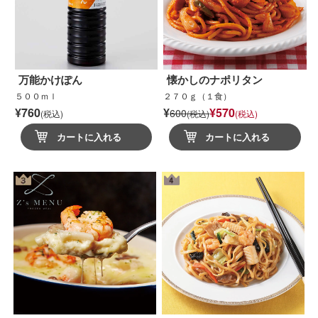
万能かけぽん
懐かしのナポリタン
５００ｍｌ
２７０ｇ（１食）
¥760
¥
¥570
600
(税込)
(税込)
(税込)
カートに入れる
カートに入れる