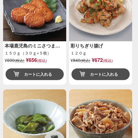
本場鹿児島のミニさつま…
彩りちぎり揚げ
１５０ｇ（３０ｇ×５枚）
１２０ｇ
¥656
¥672
¥
690
¥
840
(税込)
(税込)
(税込)
(税込)
カートに入れる
カートに入れる