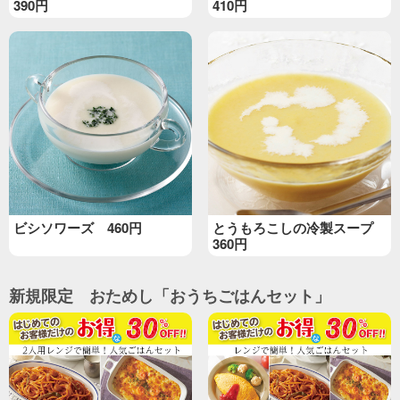
390円
410円
ビシソワーズ 460円
とうもろこしの冷製スープ
360円
新規限定 おためし「おうちごはんセット」