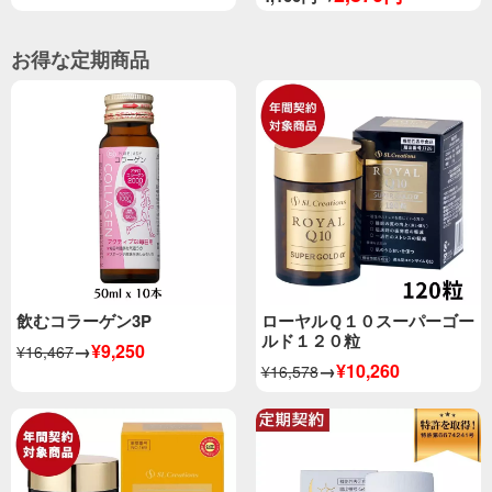
お得な定期商品
飲むコラーゲン3P
ローヤルＱ１０スーパーゴー
ルド１２０粒
→
¥9,250
¥16,467
→
¥10,260
¥16,578