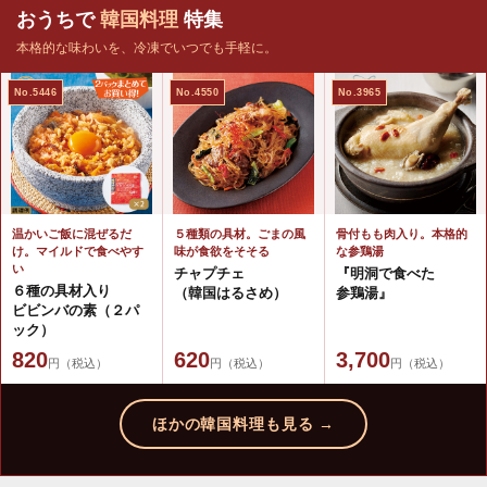
おうちで
韓国料理
特集
本格的な味わいを、冷凍でいつでも手軽に。
No.5446
No.4550
No.3965
温かいご飯に混ぜるだ
５種類の具材。ごまの風
骨付もも肉入り。本格的
け。マイルドで食べやす
味が食欲をそそる
な参鶏湯
い
チャプチェ
『明洞で食べた
６種の具材入り
（韓国はるさめ）
参鶏湯』
ビビンバの素（２パ
ック）
820
620
3,700
円（税込）
円（税込）
円（税込）
ほかの韓国料理も見る →