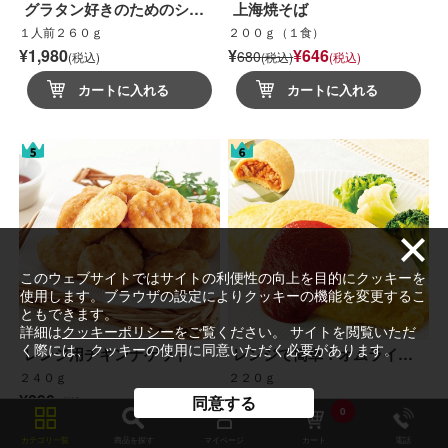
グラタン好きのためのシ…
上海焼そば
１人前２６０ｇ
２００ｇ（１食）
¥1,980
¥
¥646
680
(税込)
(税込)
(税込)
カートに入れる
カートに入れる
このウェブサイトではサイトの利便性の向上を目的にクッキーを
使用します。ブラウザの設定によりクッキーの機能を変更するこ
ともできます。
詳細は
クッキーポリシー
をご覧ください。 サイトを閲覧いただ
く際には、クッキーの使用に同意いただく必要があります。
レンジ用チキンナゲット
レンジで簡単！オムライ…
２４０ｇ
２２０ｇ
¥890
¥700
同意する
(税込)
(税込)
0
カートに入れる
カートに入れる
カテゴリ一覧
商品を探す
マイページ
カート
電話