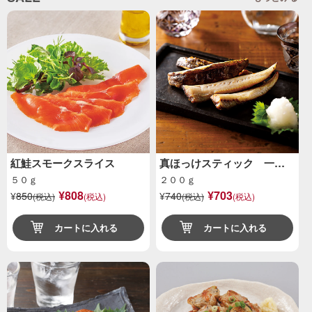
紅鮭スモークスライス
真ほっけスティック 一…
５０ｇ
２００ｇ
¥808
¥703
¥
850
¥
740
(税込)
(税込)
(税込)
(税込)
カートに入れる
カートに入れる