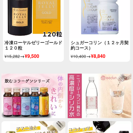
冷凍ローヤルゼリーゴールド
シュガーコリン（１２ヶ月契
１２０粒
約コース）
→
¥9,500
→
¥8,840
¥15,282
¥10,400