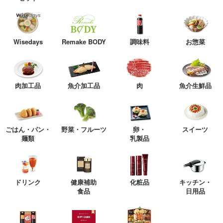
Wisedays
Remake BODY
調味料
お惣菜
肉加工品
魚介加工品
肉
魚介生鮮品
ごはん・パン・
野菜・フルーツ
卵・
スイーツ
麺類
乳製品
ドリンク
健康補助
化粧品
キッチン・
食品
日用品