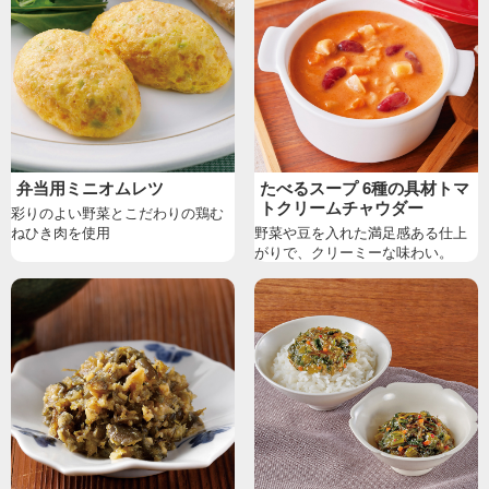
弁当用ミニオムレツ
たべるスープ 6種の具材トマ
トクリームチャウダー
彩りのよい野菜とこだわりの鶏む
ねひき肉を使用
野菜や豆を入れた満足感ある仕上
がりで、クリーミーな味わい。