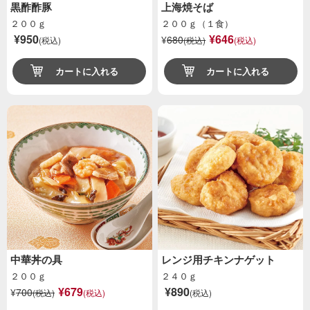
黒酢酢豚
上海焼そば
２００ｇ
２００ｇ（１食）
¥950
¥646
¥
680
(税込)
(税込)
(税込)
カートに入れる
カートに入れる
中華丼の具
レンジ用チキンナゲット
２００ｇ
２４０ｇ
¥679
¥890
¥
700
(税込)
(税込)
(税込)