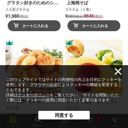
グラタン好きのためのシ…
上海焼そば
１人前２６０ｇ
２００ｇ（１食）
¥1,980
¥
¥646
680
(税込)
(税込)
(税込)
カートに入れる
カートに入れる
このウェブサイトではサイトの利便性の向上を目的にクッキーを
使用します。ブラウザの設定によりクッキーの機能を変更するこ
ともできます。
詳細は
クッキーポリシー
をご覧ください。 サイトを閲覧いただ
く際には、クッキーの使用に同意いただく必要があります。
レンジ用チキンナゲット
レンジで簡単！オムライ…
２４０ｇ
２２０ｇ
¥890
¥700
同意する
(税込)
(税込)
0
カートに入れる
カートに入れる
カテゴリ一覧
商品を探す
マイページ
カート
電話