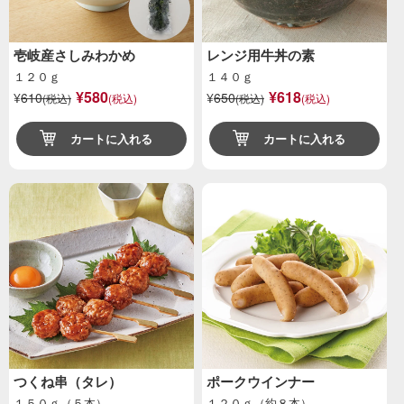
壱岐産さしみわかめ
レンジ用牛丼の素
１２０ｇ
１４０ｇ
¥580
¥618
¥
610
¥
650
(税込)
(税込)
(税込)
(税込)
カートに入れる
カートに入れる
つくね串（タレ）
ポークウインナー
１５０ｇ（５本）
１２０ｇ（約８本）