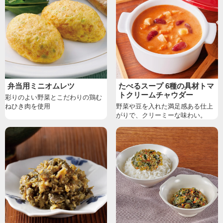
弁当用ミニオムレツ
たべるスープ 6種の具材トマ
トクリームチャウダー
彩りのよい野菜とこだわりの鶏む
ねひき肉を使用
野菜や豆を入れた満足感ある仕上
がりで、クリーミーな味わい。