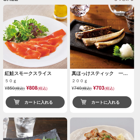
紅鮭スモークスライス
真ほっけスティック 一…
５０ｇ
２００ｇ
¥808
¥703
¥
850
¥
740
(税込)
(税込)
(税込)
(税込)
カートに入れる
カートに入れる