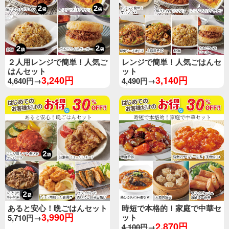
２人用レンジで簡単！人気ご
レンジで簡単！人気ごはんセ
はんセット
ット
3,240円
3,140円
4,640円
→
4,490円
→
あると安心！晩ごはんセット
時短で本格的！家庭で中華セ
3,990円
ット
5,710円
→
2,870円
4,100円
→