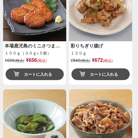
本場鹿児島のミニさつま…
彩りちぎり揚げ
１５０ｇ（３０ｇ×５枚）
１２０ｇ
¥656
¥672
¥
690
¥
840
(税込)
(税込)
(税込)
(税込)
カートに入れる
カートに入れる