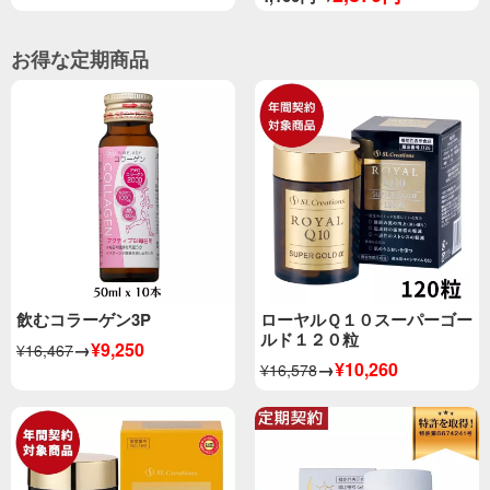
お得な定期商品
飲むコラーゲン3P
ローヤルＱ１０スーパーゴー
ルド１２０粒
→
¥9,250
¥16,467
→
¥10,260
¥16,578