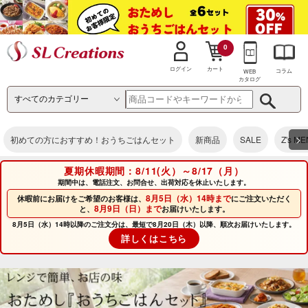
0
カート
ログイン
コラム
WEB
カタログ
>
初めての方におすすめ！おうちごはんセット
新商品
SALE
Z's M
夏期休暇期間：8/11(火）～8/17（月）
期間中は、電話注文、お問合せ、出荷対応を休止いたします。
8月5日（水）14時まで
休暇前にお届けをご希望のお客様は、
にご注文いただく
8月9日（日）まで
と、
お届けいたします。
8月5日（水）14時以降のご注文分は、最短で8月20日（木）以降、順次お届けいたします。
詳しくはこちら