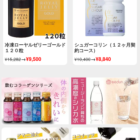
冷凍ローヤルゼリーゴールド
シュガーコリン（１２ヶ月契
１２０粒
約コース）
→
¥9,500
→
¥8,840
¥15,282
¥10,400