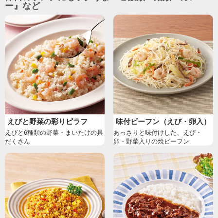
ー』など
えびと野菜の彩りピラフ
味付ビーフン（えび・卵入）
えびと6種類の野菜・まいたけの具
あっさりと味付けした、えび・
だくさん
卵・野菜入りの焼ビーフン