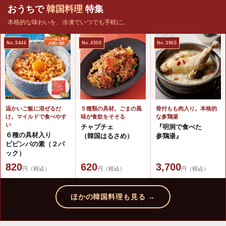
おうちで
韓国料理
特集
本格的な味わいを、冷凍でいつでも手軽に。
No.5446
No.4550
No.3965
温かいご飯に混ぜるだ
５種類の具材。ごまの風
骨付もも肉入り。本格的
け。マイルドで食べやす
味が食欲をそそる
な参鶏湯
い
チャプチェ
『明洞で食べた
６種の具材入り
（韓国はるさめ）
参鶏湯』
ビビンバの素（２パ
ック）
820
620
3,700
円（税込）
円（税込）
円（税込）
ほかの韓国料理も見る →