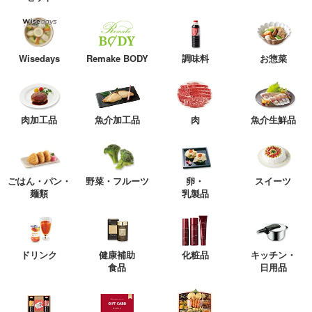
Wisedays
Remake BODY
調味料
お惣菜
肉加工品
魚介加工品
肉
魚介生鮮品
ごはん・パン・
野菜・フルーツ
卵・
スイーツ
麺類
乳製品
ドリンク
健康補助
化粧品
キッチン・
食品
日用品