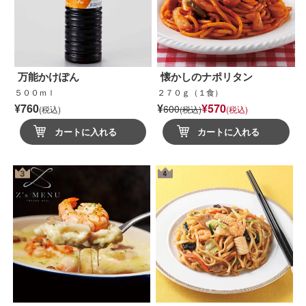
万能かけぽん
懐かしのナポリタン
５００ｍｌ
２７０ｇ（１食）
¥760
¥
¥570
600
(税込)
(税込)
(税込)
カートに入れる
カートに入れる