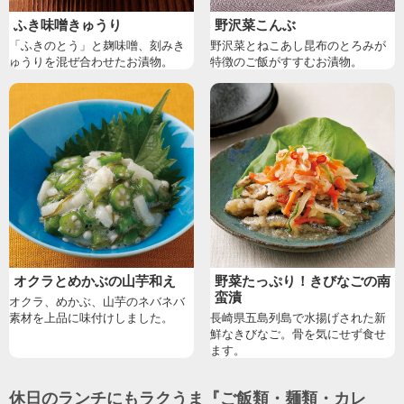
ふき味噌きゅうり
野沢菜こんぶ
「ふきのとう」と麹味噌、刻みき
野沢菜とねこあし昆布のとろみが
ゅうりを混ぜ合わせたお漬物。
特徴のご飯がすすむお漬物。
オクラとめかぶの山芋和え
野菜たっぷり！きびなごの南
蛮漬
オクラ、めかぶ、山芋のネバネバ
素材を上品に味付けしました。
長崎県五島列島で水揚げされた新
鮮なきびなご。骨を気にせず食せ
ます。
休日のランチにもラクうま『ご飯類・麺類・カレ