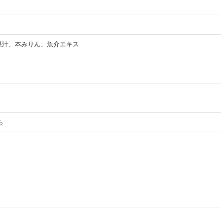
果汁、本みりん、魚介エキス
ら