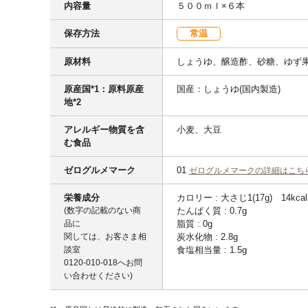
内容量
５００ｍｌ×６本
保存方法
常温
原材料
しょうゆ、醸造酢、砂糖、ゆず
原産国*1：原料原産
国産：しょうゆ(国内製造)
地*2
アレルギー物質を含
小麦、大豆
む食品
ゼログルメマーク
01
ゼログルメマークの詳細はこち
栄養成分
カロリー : 大さじ1(17g) 14kcal
(数字の記載のない商
たんぱく質 : 0.7g
品に
脂質 : 0g
関しては、お客さま相
炭水化物 : 2.8g
談室
食塩相当量 : 1.5g
0120-010-018
へお問
い合わせください)