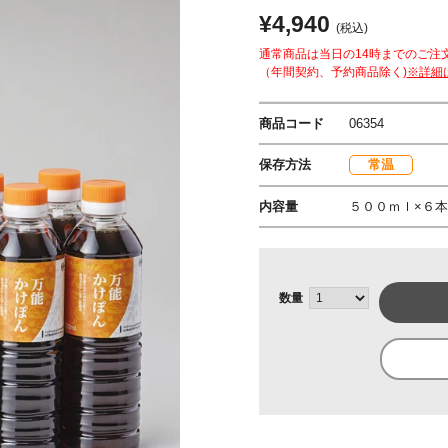
¥4,940
(税込)
通常商品は当日の14時までのご注
（年間契約、予約商品除く)
※詳細
商品コード
06354
保存方法
常温
内容量
５００ｍｌ×６本
数量