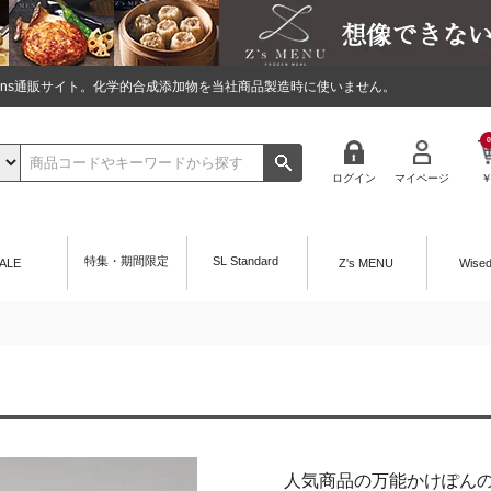
tions通販サイト。化学的合成添加物を当社商品製造時に使いません。
0
ログイン
マイページ
特集・期間限定
SL Standard
ALE
Z's MENU
Wise
人気商品の万能かけぽん