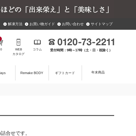
解凍方法
お買い物ガイド
お問い合わせ
サイトマップ
￥
0
WEB
コラム
受付時間：9時～17時（土・日・祝除く）
カタログ
年末商品
days
Remake BODY
ギフトカード
の詰合せです。