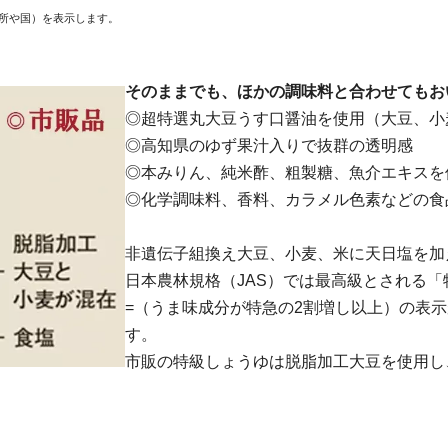
場所や国）を表示します。
そのままでも、ほかの調味料と合わせてもおい
◎超特選丸大豆うす口醤油を使用（大豆、小
◎高知県のゆず果汁入りで抜群の透明感
◎本みりん、純米酢、粗製糖、魚介エキスを
◎化学調味料、香料、カラメル色素などの食
非遺伝子組換え大豆、小麦、米に天日塩を加
日本農林規格（JAS）では最高級とされる
=（うま味成分が特急の2割増し以上）の表
す。
市販の特級しょうゆは脱脂加工大豆を使用し