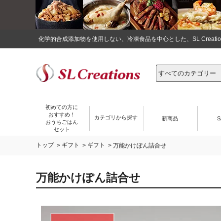
化学的合成添加物を使用しない、冷凍食品を中心とした、SL Crea
初めての方に
おすすめ！
カテゴリから探す
新商品
S
おうちごはん
セット
トップ
ギフト
ギフト
>
>
> 万能かけぽん詰合せ
万能かけぽん詰合せ