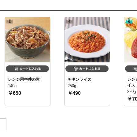
レンジ用牛丼の素
チキンライス
レン
イス
140g
250g
220g
￥650
￥490
￥70
。