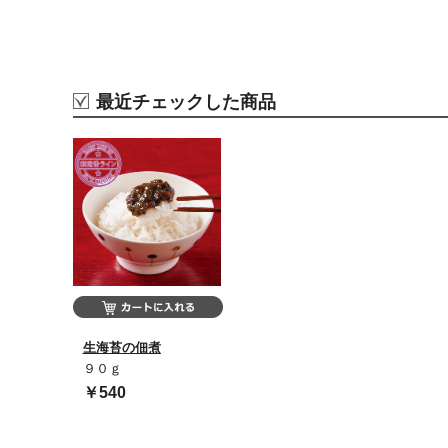
最近チェックした商品
生海苔の佃煮
９０ｇ
￥540