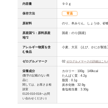
内容量
９０ｇ
保存方法
常温
原材料
のり、本みりん、しょうゆ、砂
原産国*1：原料原産
国産：のり(国産)
地*2
アレルギー物質を含
小麦、大豆 (えび、かにが製造
む食品
ゼログルメマーク
02
ゼログルメマークの詳細はこち
栄養成分
カロリー : 100g 149kcal
(数字の記載のない商
たんぱく質 : 4.2g
品に
脂質 : 0.1g
関しては、お客さま相
炭水化物 : 32.9g
談室
食塩相当量 : 3.30g
0120-010-018
へお問
い合わせください)