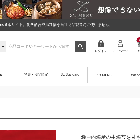
tions通販サイト。化学的合成添加物を当社商品製造時に使いません。
0
ログイン
マイページ
特集・期間限定
SL Standard
ALE
Z's MENU
Wise
瀬戸内海産の生海苔を甘