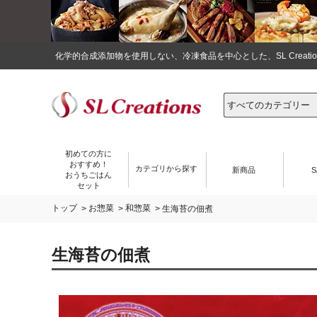
化学的合成添加物を使用しない、冷凍食品を中心とした、SL Crea
初めての方に
おすすめ！
カテゴリから探す
新商品
S
おうちごはん
セット
トップ
お惣菜
和惣菜
>
>
> 生海苔の佃煮
生海苔の佃煮