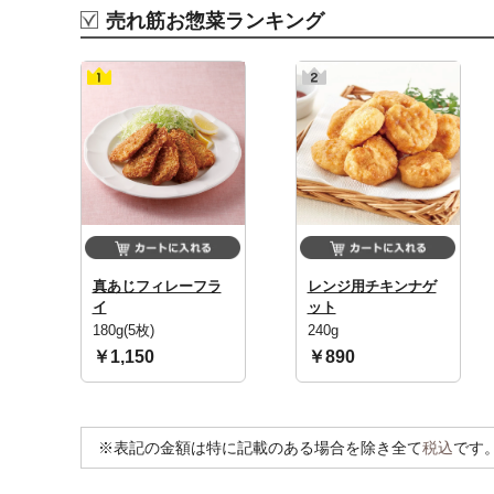
売れ筋お惣菜ランキング
真あじフィレーフラ
レンジ用チキンナゲ
イ
ット
180g(5枚)
240g
￥1,150
￥890
※表記の金額は特に記載のある場合を除き全て
税込
です