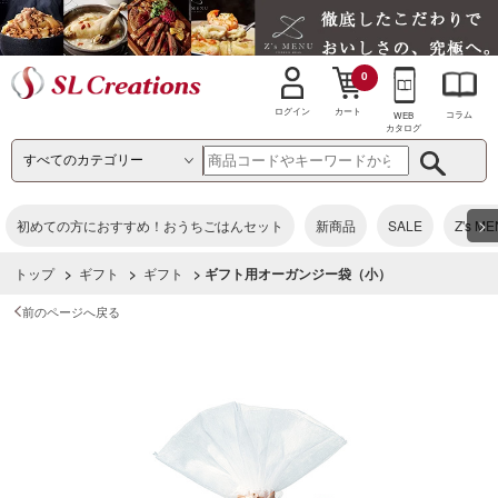
0
カート
ログイン
コラム
WEB
カタログ
>
初めての方におすすめ！おうちごはんセット
新商品
SALE
Z's M
トップ
>
ギフト
>
ギフト
> ギフト用オーガンジー袋（小）
前のページへ戻る