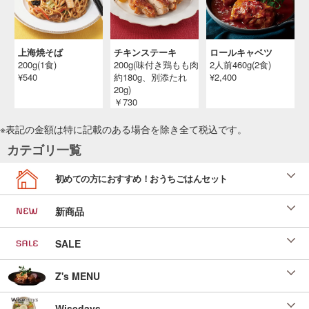
上海焼そば
チキンステーキ
ロールキャベツ
200g(1食)
200g(味付き鶏もも肉
2人前460g(2食)
¥540
約180g、別添たれ
¥2,400
20g)
￥730
※表記の金額は特に記載のある場合を除き全て
税込
です。
カテゴリ一覧
初めての方におすすめ！おうちごはんセット
新商品
SALE
Z's MENU
Wisedays