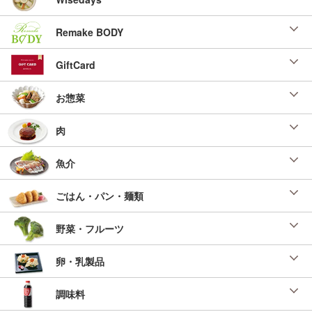
Remake BODY
GiftCard
お惣菜
肉
魚介
ごはん・パン・麺類
野菜・フルーツ
卵・乳製品
調味料