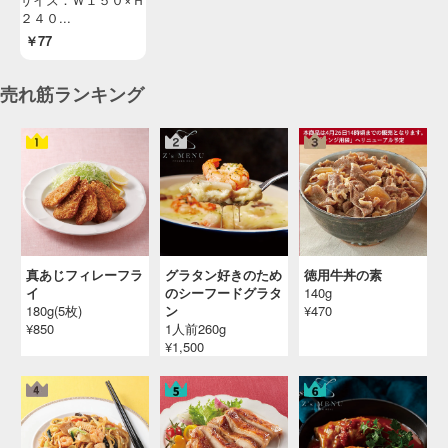
２４０...
￥77
売れ筋ランキング
真あじフィレーフラ
グラタン好きのため
徳用牛丼の素
イ
のシーフードグラタ
140g
180g(5枚)
ン
¥470
¥850
1人前260g
¥1,500