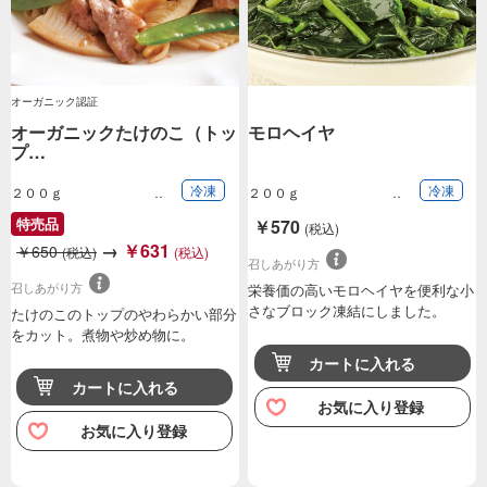
オーガニック認証
オーガニックたけのこ（トッ
モロヘイヤ
プ…
冷凍
冷凍
２００ｇ
２００ｇ
特売品
￥570
(税込)
→
￥631
￥650
(税込)
(税込)
召しあがり方
召しあがり方
栄養価の高いモロヘイヤを便利な小
さなブロック凍結にしました。
たけのこのトップのやわらかい部分
をカット。煮物や炒め物に。
カートに入れる
カートに入れる
お気に入り登録
お気に入り登録