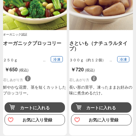
オーガニック認証
オーガニックブロッコリー
さといも（ナチュラルタイ
プ）
冷凍
冷凍
２５０ｇ
３００ｇ（約１２個）
￥650
￥720
(税込)
(税込)
召しあがり方
召しあがり方
鮮やかな花蕾、茎を短くカットした
長い形の里芋。凍ったままお好みの
ブロッコリー。
味に煮含めるだけ。
カートに入れる
カートに入れる
お気に入り登録
お気に入り登録