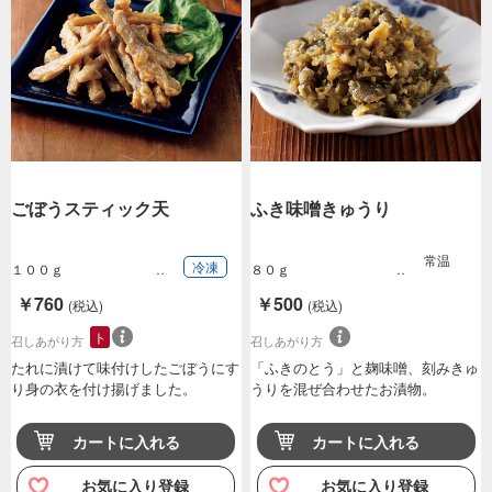
ごぼうスティック天
ふき味噌きゅうり
常温
冷凍
１００ｇ
８０ｇ
￥760
￥500
(税込)
(税込)
ト
召しあがり方
召しあがり方
たれに漬けて味付けしたごぼうにす
「ふきのとう」と麹味噌、刻みきゅ
り身の衣を付け揚げました。
うりを混ぜ合わせたお漬物。
カートに入れる
カートに入れる
お気に入り登録
お気に入り登録