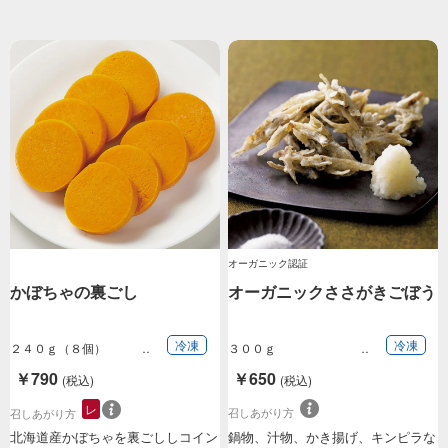
オーガニック認証
かぼちゃの裏ごし
オーガニックささがきごぼう
冷凍
冷凍
２４０ｇ（８個）
３００ｇ
￥790
￥650
(税込)
(税込)
レ
召しあがり方
召しあがり方
北海道産かぼちゃを裏ごししコイン
鍋物、汁物、かき揚げ、キンピラな