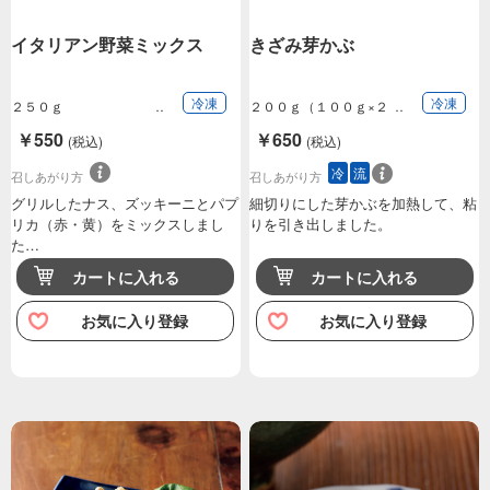
イタリアン野菜ミックス
きざみ芽かぶ
冷凍
冷凍
２５０ｇ
２００ｇ（１００ｇ×２
袋）
￥550
￥650
(税込)
(税込)
冷
流
召しあがり方
召しあがり方
グリルしたナス、ズッキーニとパプ
細切りにした芽かぶを加熱して、粘
リカ（赤・黄）をミックスしまし
りを引き出しました。
た…
カートに入れる
カートに入れる
お気に入り登録
お気に入り登録