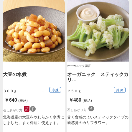
オーガニック認証
大豆の水煮
オーガニック スティックカ
リ…
冷凍
冷凍
３００ｇ
２５０ｇ
￥640
￥480
(税込)
(税込)
茹
召しあがり方
召しあがり方
北海道産の大豆をやわらかく水煮に
甘く食感のよいスティックタイプの
しました。すぐ料理に使えます。
新感覚のカリフラワー。