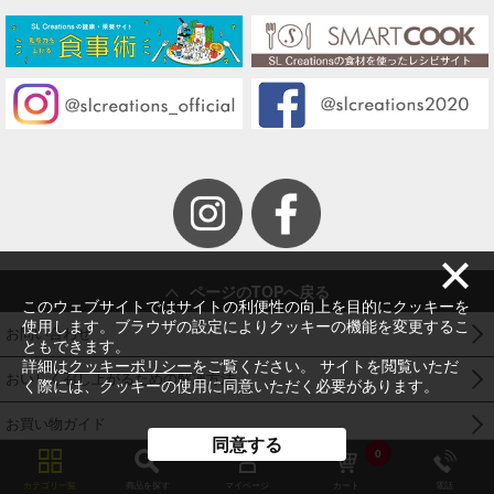
ページのTOPへ戻る
このウェブサイトではサイトの利便性の向上を目的にクッキーを
使用します。ブラウザの設定によりクッキーの機能を変更するこ
お問い合わせ
ともできます。
詳細は
クッキーポリシー
をご覧ください。 サイトを閲覧いただ
おいしく召し上がるための解凍方法
く際には、クッキーの使用に同意いただく必要があります。
お買い物ガイド
同意する
0
SL Creationsのこだわり
カテゴリ一覧
商品を探す
マイページ
カート
電話