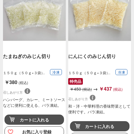
たまねぎのみじん切り
にんにくのみじん切り
冷凍
冷凍
１５０ｇ（５０ｇ×３袋）
１５０ｇ（５０ｇ×３袋）
特売品
￥380
(税込)
→
￥437
￥450
(税込)
(税込)
召しあがり方
召しあがり方
ハンバーグ、カレー、ミートソース
などに便利に使える、バラ凍結。
和・洋・中華料理の香味野菜として
便利です。バラ凍結。
カートに入れる
カートに入れる
お気に入り登録