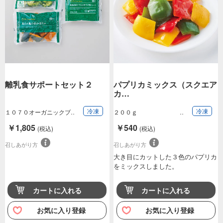
離乳食サポートセット２
パプリカミックス（スクエア
カ…
冷凍
冷凍
１０７０オーガニックブ
２００ｇ
ロッコリー、９６…
￥1,805
￥540
(税込)
(税込)
召しあがり方
召しあがり方
大き目にカットした３色のパプリカ
をミックスしました。
カートに入れる
カートに入れる
お気に入り登録
お気に入り登録