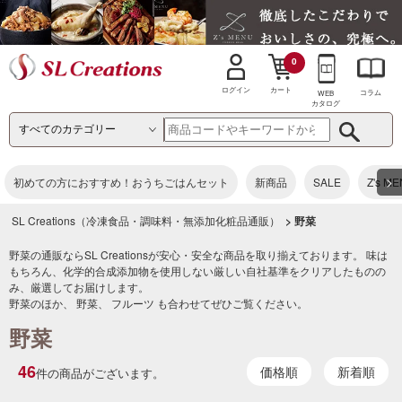
0
カート
ログイン
コラム
WEB
カタログ
>
初めての方におすすめ！おうちごはんセット
新商品
SALE
Z's M
SL Creations（冷凍食品・調味料・無添加化粧品通販）
> 野菜
野菜の通販ならSL Creationsが安心・安全な商品を取り揃えております。 味は
もちろん、化学的合成添加物を使用しない厳しい自社基準をクリアしたものの
み、厳選してお届けします。
野菜のほか、
野菜
、
フルーツ
も合わせてぜひご覧ください。
野菜
46
価格順
新着順
件の商品がございます。