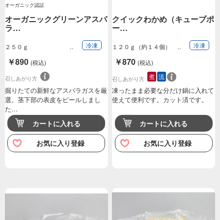
オーガニック認証
オーガニックグリーンアスパ
クイックわかめ（キューブポ
ラ…
ー…
冷凍
冷凍
２５０ｇ
１２０ｇ（約１４個）
￥890
￥870
(税込)
(税込)
煮
流
召しあがり方
召しあがり方
掘りたての新鮮なアスパラガスを厳
凍ったまま必要な分だけ鍋に入れて
選。茎下部の表皮をピールしまし
使えて便利です。カット済です。
た…
カートに入れる
カートに入れる
お気に入り登録
お気に入り登録