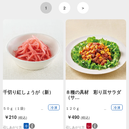
1
2
＞
千切り紅しょうが（新）
８種の具材 彩り豆サラダ
（サ…
冷凍
冷凍
５０ｇ（１袋）
１２０ｇ
￥210
￥490
(税込)
(税込)
冷
レ
召しあがり方
召しあがり方