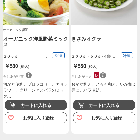
オーガニック認証
オーガニック洋風野菜ミック
きざみオクラ
ス
冷凍
冷凍
２００ｇ
２００ｇ（５０ｇ×４袋）
￥580
￥550
(税込)
(税込)
レ
召しあがり方
召しあがり方
何かと便利。ブロッコリー、カリフ
おかか和え、とろろ和え、いか和え
ラワー、グリーンアスパラのミッ
等に。バラ凍結。
ク…
カートに入れる
カートに入れる
お気に入り登録
お気に入り登録