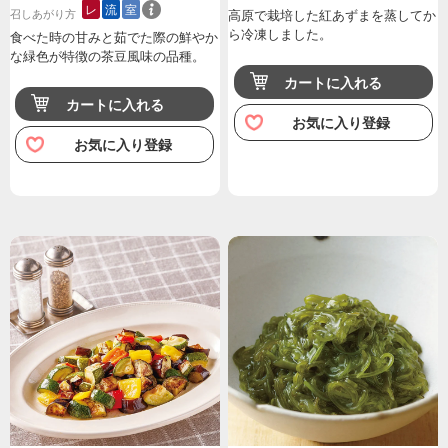
レ
流
室
召しあがり方
高原で栽培した紅あずまを蒸してか
ら冷凍しました。
食べた時の甘みと茹でた際の鮮やか
な緑色が特徴の茶豆風味の品種。
カートに入れる
カートに入れる
お気に入り登録
お気に入り登録