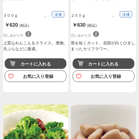
冷凍
冷凍
３００ｇ
２５０ｇ
￥620
￥630
(税込)
(税込)
召しあがり方
召しあがり方
上質なれんこんをスライス。煮物、
茎を短くカット、花部が白くひきし
天ぷらなどに最適。
まったカリフラワー。
カートに入れる
カートに入れる
お気に入り登録
お気に入り登録