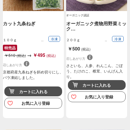
オーガニック認証
カット九条ねぎ
オーガニック煮物用野菜ミッ
ク…
冷凍
冷凍
１００ｇ
２００ｇ
特売品
￥500
(税込)
→
￥495
￥510
(税込)
(税込)
召しあがり方
召しあがり方
さといも、人参、れんこん、ごぼ
う、たけのこ、椎茸、いんげん入
京都府産九条ねぎを斜め切りにし、
り。
バラ凍結しました。
カートに入れる
カートに入れる
お気に入り登録
お気に入り登録