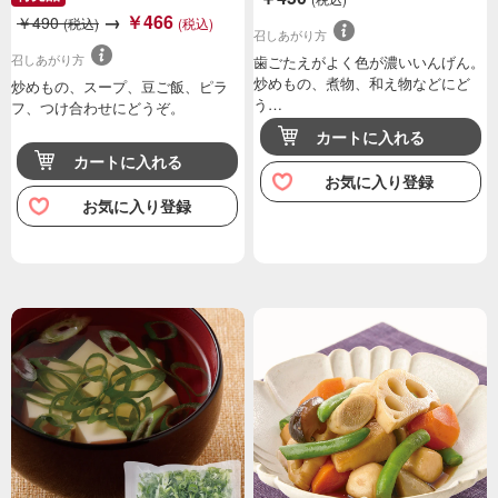
→
￥466
￥490
(税込)
(税込)
召しあがり方
召しあがり方
歯ごたえがよく色が濃いいんげん。
炒めもの、煮物、和え物などにど
炒めもの、スープ、豆ご飯、ピラ
う…
フ、つけ合わせにどうぞ。
カートに入れる
カートに入れる
お気に入り登録
お気に入り登録