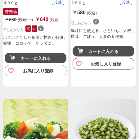
冷凍
冷凍
４００ｇ
２５０ｇ
特売品
￥580
(税込)
→
￥640
￥660
(税込)
(税込)
召しあがり方
煮
レ
召しあがり方
豚汁にも使える、さといも、大根、
椎茸、ごぼう、人参の５種類。
ホクホクとした食感と甘みが特徴。
煮物、コロッケ、サラダに。
カートに入れる
カートに入れる
お気に入り登録
お気に入り登録