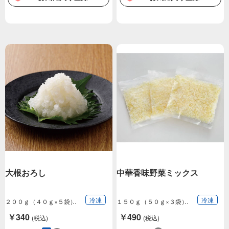
大根おろし
中華香味野菜ミックス
冷凍
冷凍
２００ｇ（４０ｇ×５袋）
１５０ｇ（５０ｇ×３袋）
￥340
￥490
(税込)
(税込)