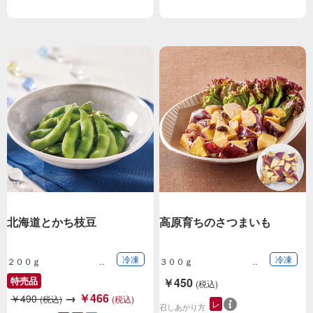
北海道とかち枝豆
高原育ちのさつまいも
冷凍
冷凍
２００ｇ
３００ｇ
特売品
￥450
(税込)
→
￥466
￥490
(税込)
(税込)
レ
召しあがり方