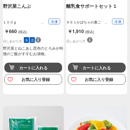
野沢菜こんぶ
離乳食サポートセット１
冷凍
冷凍
１００ｇ
９６１かぼちゃの裏ご
し、１０７３オーガ…
￥660
￥1,910
(税込)
(税込)
冷
流
召しあがり方
召しあがり方
野沢菜とねこあし昆布のとろみが特
徴のご飯がすすむお漬物。
カートに入れる
カートに入れる
お気に入り登録
お気に入り登録