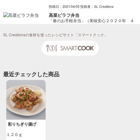
投稿日：2021/04/05 投稿者：SL Creations
高菜ピラフ弁当
「春のお手軽弁当」（美味安心２０２０年 ４
号）
SL Creationsの食材を使ったレシピサイト「スマートクック」
投稿日：2020/03/02 投稿者：SL Creations
トマトとオクラのサラダうどん
香りのいいつゆの味のベースになるのは「めん
つゆ」 （美味安心２０１５年 ７号）
投稿日：2015/07/07 投稿者：SL Creations
最近チェックした商品
ちぎり揚げと揚げなすの煮もの
こくのあるちぎり揚げのうまみを生かした風味
豊かな煮もの （美味安心２０１３年 ３号）
投稿日：2013/03/11 投稿者：SL Creations
野菜のうま煮
中華料理に大活躍、チンタン・万能調味料がベ
ース。（美味安心２０１２年４号）
投稿日：2012/03/12 投稿者：シュガーレディ本社
彩りちぎり揚げ
１２０ｇ