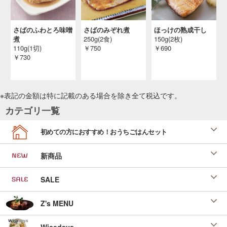
さばのふわとろ味噌
さばのみぞれ煮
ほっけの熟成干し
煮
250g(2食)
150g(2枚)
110g(1切)
￥750
￥690
￥730
※表記の金額は特に記載のある場合を除き全て
税込
です。
カテゴリ一覧
初めての方におすすめ！おうちごはんセット
新商品
SALE
Z's MENU
Wisedays