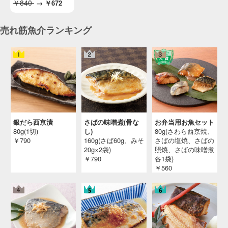
￥840
→
￥672
売れ筋魚介ランキング
銀だら西京漬
さばの味噌煮(骨な
お弁当用お魚セット
80g(1切)
し)
80g(さわら西京焼、
￥790
160g(さば60g、みそ
さばの塩焼、さばの
20g×2袋)
照焼、さばの味噌煮
￥790
各1袋)
￥560