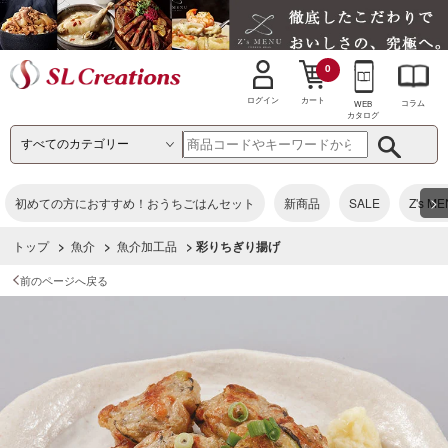
0
カート
ログイン
コラム
WEB
カタログ
>
初めての方におすすめ！おうちごはんセット
新商品
SALE
Z's M
トップ
>
魚介
>
魚介加工品
> 彩りちぎり揚げ
前のページへ戻る