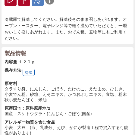
冷蔵庫で解凍してください。解凍後そのまま召しあがれます。オ
ーブントースター、電子レンジ等で軽く温めていただくと、一層
おいしく召しあがれます。また、おでん種、煮物等にもご利用く
ださい。
製品情報
内容量
１２０ｇ
保存方法
冷凍
原材料
タラすり身、にんじん、ごぼう、たけのこ、えだまめ、ひじき、
小麦でん粉、砂糖、えそエキス、かつおぶしエキス、食塩、粉末
状小麦たんぱく、米油
原産国*1：原料原産地*2
国産：スケトウダラ・にんじん・ごぼう(国産)
アレルギー物質を含む食品
小麦、大豆 (卵、乳成分、えび、かにが製造工程で混入する可能
性があります)