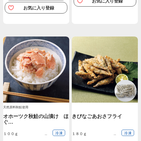
お気に入り登録
お気に入り登録
天然原料秋鮭使用
オホーツク秋鮭の山漬け ほ
きびなごあおさフライ
ぐ…
冷凍
冷凍
１００ｇ
１８０ｇ