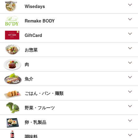
Wisedays
Remake BODY
GiftCard
お惣菜
肉
魚介
ごはん・パン・麺類
野菜・フルーツ
卵・乳製品
調味料