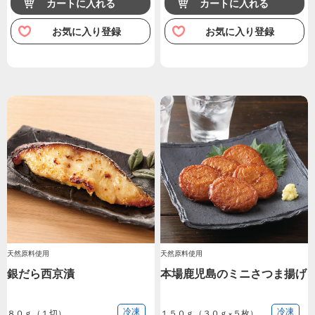
カートに入れる
カートに入れる
お気に入り登録
お気に入り登録
天然原料使用
天然原料使用
銀だら西京漬
本場鹿児島のミニさつま揚げ
冷凍
冷凍
８０ｇ（１切）
１５０ｇ（３０ｇ×５枚）