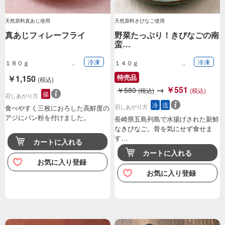
天然原料真あじ使用
天然原料きびなご使用
真あじフィレーフライ
野菜たっぷり！きびなごの南
蛮…
冷凍
冷凍
１８０ｇ
１４０ｇ
特売品
￥1,150
(税込)
→
￥551
￥580
(税込)
(税込)
揚
召しあがり方
冷
流
召しあがり方
食べやすく三枚におろした高鮮度の
アジにパン粉を付けました。
長崎県五島列島で水揚げされた新鮮
なきびなご。骨を気にせず食せま
す…
カートに入れる
カートに入れる
お気に入り登録
お気に入り登録