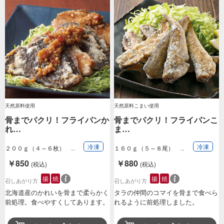
天然原料使用
天然原料こまい使用
骨までパクリ！フライパンか
骨までパクリ！フライパンこ
れ…
ま…
冷凍
冷凍
２００ｇ（４～６枚）
１６０ｇ（５～８尾）
￥850
￥880
(税込)
(税込)
揚
焼
揚
焼
召しあがり方
召しあがり方
北海道産のかれいを骨まで柔らかく
タラの仲間のコマイを骨まで食べら
前処理。食べやすくしてあります。
れるように前処理しました。