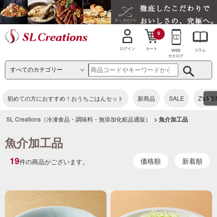
0
カート
ログイン
コラム
WEB
カタログ
>
初めての方におすすめ！おうちごはんセット
新商品
SALE
Z's M
SL Creations（冷凍食品・調味料・無添加化粧品通販）
> 魚介加工品
魚介加工品
19
価格順
新着順
件の商品がございます。