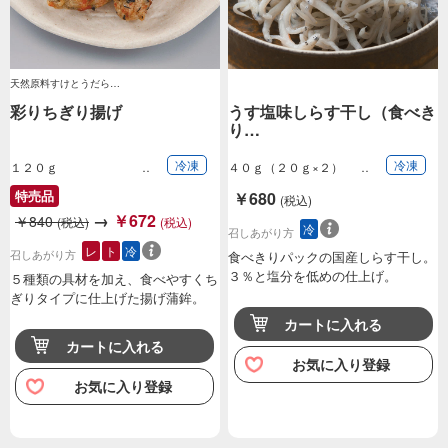
天然原料すけとうだら…
彩りちぎり揚げ
うす塩味しらす干し（食べき
り…
冷凍
冷凍
１２０ｇ
４０ｇ（２０ｇ×２）
特売品
￥680
(税込)
→
￥672
￥840
(税込)
(税込)
冷
召しあがり方
レ
ト
冷
召しあがり方
食べきりパックの国産しらす干し。
３％と塩分を低めの仕上げ。
５種類の具材を加え、食べやすくち
ぎりタイプに仕上げた揚げ蒲鉾。
カートに入れる
カートに入れる
お気に入り登録
お気に入り登録