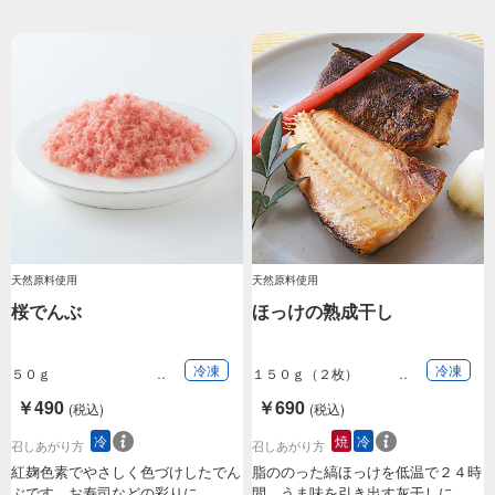
天然原料使用
天然原料使用
桜でんぶ
ほっけの熟成干し
冷凍
冷凍
５０ｇ
１５０ｇ（２枚）
￥490
￥690
(税込)
(税込)
冷
焼
冷
召しあがり方
召しあがり方
紅麹色素でやさしく色づけしたでん
脂ののった縞ほっけを低温で２４時
ぶです。お寿司などの彩りに。
間、うま味を引き出す灰干しに。