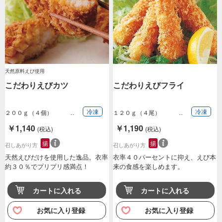
天然原料えび使用
こだわりえびカツ
こだわりえびフライ
冷凍
冷凍
２００ｇ（４個）
１２０ｇ（４尾）
￥1,140
￥1,190
(税込)
(税込)
揚
揚
召しあがり方
召しあがり方
天然えびだけを使用した逸品。衣率
衣率４０パーセントに抑え、えび本
約３０％でプリプリ感満点！
来の食感を楽しめます。
カートに入れる
カートに入れる
お気に入り登録
お気に入り登録