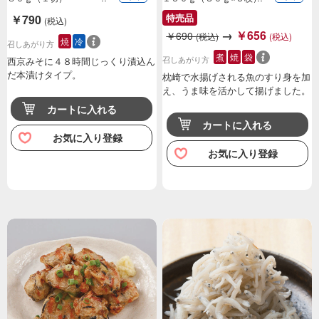
特売品
￥790
(税込)
→
￥656
￥690
(税込)
(税込)
焼
冷
召しあがり方
煮
焼
袋
召しあがり方
西京みそに４８時間じっくり漬込ん
だ本漬けタイプ。
枕崎で水揚げされる魚のすり身を加
え、うま味を活かして揚げました。
カートに入れる
カートに入れる
お気に入り登録
お気に入り登録