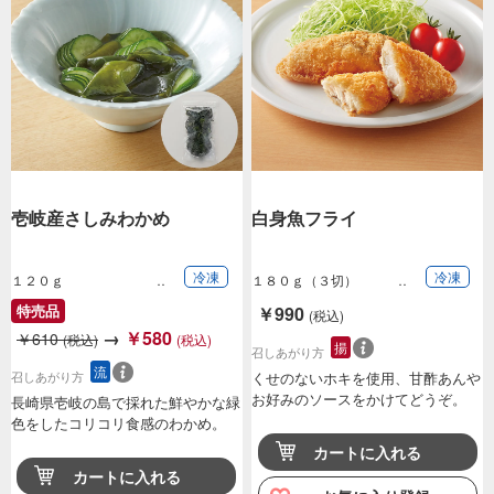
壱岐産さしみわかめ
白身魚フライ
冷凍
冷凍
１２０ｇ
１８０ｇ（３切）
特売品
￥990
(税込)
→
￥580
￥610
(税込)
(税込)
揚
召しあがり方
流
召しあがり方
くせのないホキを使用、甘酢あんや
お好みのソースをかけてどうぞ。
長崎県壱岐の島で採れた鮮やかな緑
色をしたコリコリ食感のわかめ。
カートに入れる
カートに入れる