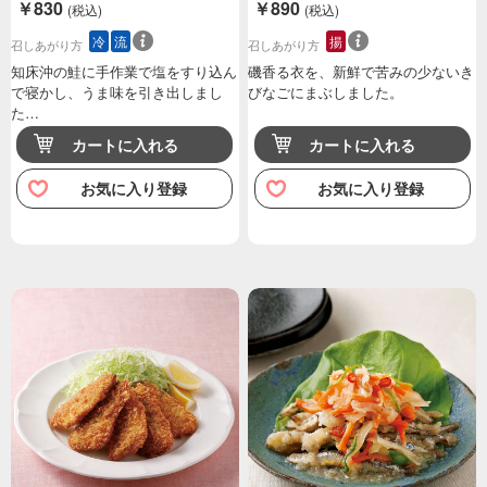
￥830
￥890
(税込)
(税込)
冷
流
揚
召しあがり方
召しあがり方
知床沖の鮭に手作業で塩をすり込ん
磯香る衣を、新鮮で苦みの少ないき
で寝かし、うま味を引き出しまし
びなごにまぶしました。
た…
カートに入れる
カートに入れる
お気に入り登録
お気に入り登録