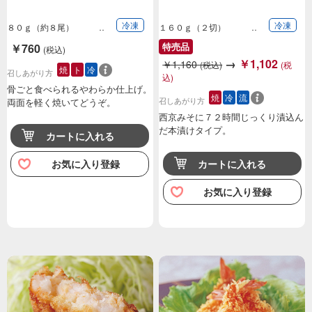
冷凍
冷凍
８０ｇ（約８尾）
１６０ｇ（２切）
特売品
￥760
(税込)
→
￥1,102
￥1,160
(税込)
(税
焼
ト
冷
召しあがり方
込)
骨ごと食べられるやわらか仕上げ。
焼
冷
流
召しあがり方
両面を軽く焼いてどうぞ。
西京みそに７２時間じっくり漬込ん
だ本漬けタイプ。
カートに入れる
お気に入り登録
カートに入れる
お気に入り登録