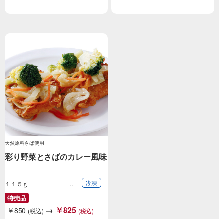
天然原料さば使用
彩り野菜とさばのカレー風味
冷凍
１１５ｇ
特売品
→
￥825
￥850
(税込)
(税込)