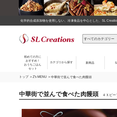
化学的合成添加物を使用しない、冷凍食品を中心とした、SL Crea
初めての方に
おすすめ！
カテゴリから探す
新商品
S
おうちごはん
セット
トップ
Z's MENU
>
> 中華街で並んで食べた肉饅頭
中華街で並んで食べた肉饅頭
４Ｘビー