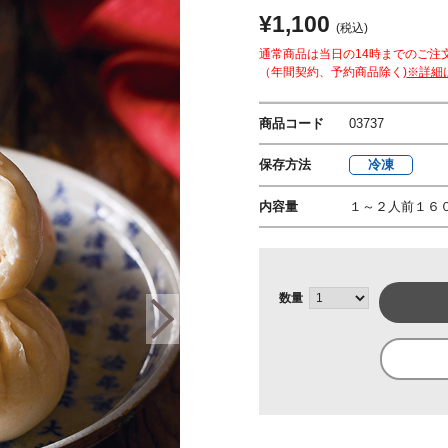
¥1,100
(税込)
通常商品は当日の14時までのご注
（年間契約、予約商品除く)
※詳細
商品コード
03737
保存方法
冷凍
内容量
１～２人前１６
数量