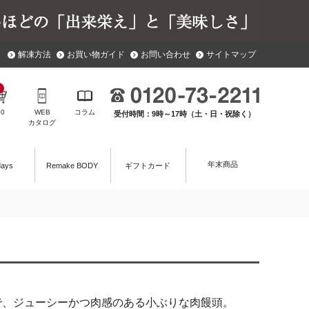
解凍方法
お買い物ガイド
お問い合わせ
サイトマップ
￥
0
WEB
コラム
受付時間：9時～17時（土・日・祝除く）
カタログ
年末商品
days
Remake BODY
ギフトカード
で、ジューシーかつ肉感のある小ぶりな肉饅頭。