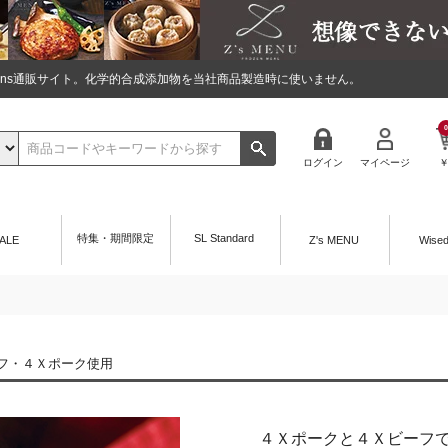
tions通販サイト。化学的合成添加物を当社商品製造時に使いません。
0
ログイン
マイページ
特集・期間限定
SL Standard
ALE
Z's MENU
Wise
フ・４Ｘポーク使用
４Ｘポークと４Ｘビーフ