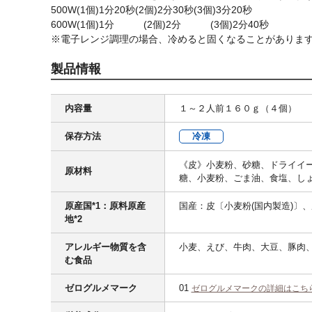
500W(1個)1分20秒(2個)2分30秒(3個)3分20秒
600W(1個)1分 (2個)2分 (3個)2分40秒
※電子レンジ調理の場合、冷めると固くなることがありま
製品情報
内容量
１～２人前１６０ｇ（４個）
保存方法
冷凍
《皮》小麦粉、砂糖、ドライイ
原材料
糖、小麦粉、ごま油、食塩、し
原産国*1：原料原産
国産：皮〔小麦粉(国内製造)〕、
地*2
アレルギー物質を含
小麦、えび、牛肉、大豆、豚肉
む食品
ゼログルメマーク
01
ゼログルメマークの詳細はこち