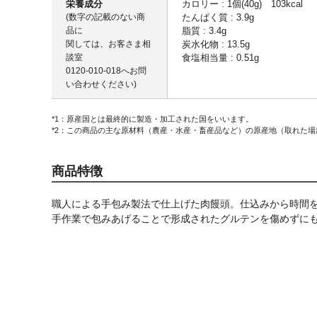
栄養成分
カロリー : 1個(40g) 103kcal
(数字の記載のない商
たんぱく質 : 3.9g
品に
脂質 : 3.4g
関しては、お客さま相
炭水化物 : 13.5g
談室
食塩相当量 : 0.51g
0120-010-018
へお問
い合わせください)
*1：原産国とは最終的に製造・加工された国をいいます。
*2：この商品の主な原材料（農産・水産・畜産品など）の原産地（取れた
商品特徴
職人による手包み製法で仕上げた肉饅頭。仕込みから時間を
手作業で包みあげることで形成されたグルテンを傷めずに