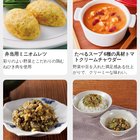
弁当用ミニオムレツ
たべるスープ 6種の具材トマ
トクリームチャウダー
彩りのよい野菜とこだわりの鶏む
ねひき肉を使用
野菜や豆を入れた満足感ある仕上
がりで、クリーミーな味わい。