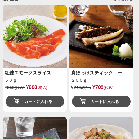
紅鮭スモークスライス
真ほっけスティック 一…
５０ｇ
２００ｇ
¥808
¥703
¥
850
¥
740
(税込)
(税込)
(税込)
(税込)
カートに入れる
カートに入れる