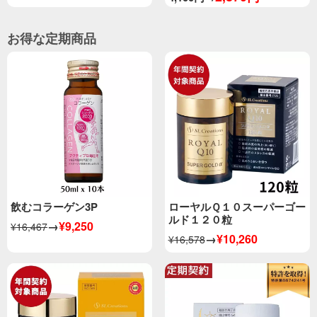
お得な定期商品
飲むコラーゲン3P
ローヤルＱ１０スーパーゴー
ルド１２０粒
→
¥9,250
¥16,467
→
¥10,260
¥16,578