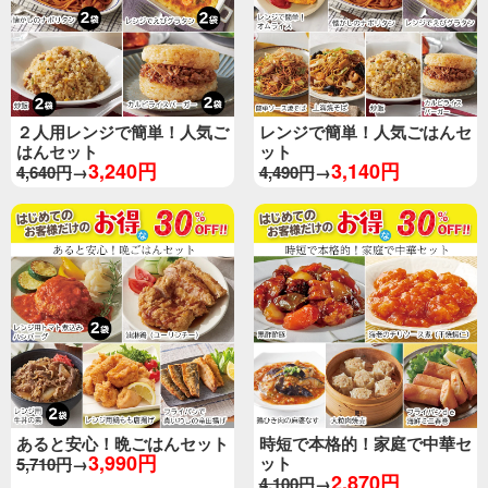
２人用レンジで簡単！人気ご
レンジで簡単！人気ごはんセ
はんセット
ット
3,240円
3,140円
4,640円
→
4,490円
→
あると安心！晩ごはんセット
時短で本格的！家庭で中華セ
3,990円
ット
5,710円
→
2,870円
4,100円
→