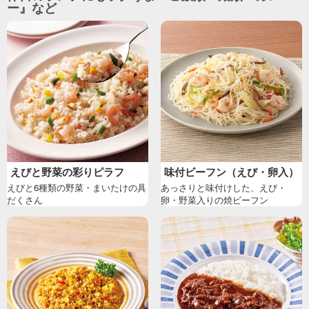
ー』など
えびと野菜の彩りピラフ
味付ビーフン（えび・卵入）
えびと6種類の野菜・まいたけの具
あっさりと味付けした、えび・
だくさん
卵・野菜入りの焼ビーフン