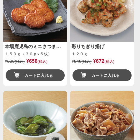
本場鹿児島のミニさつま…
彩りちぎり揚げ
１５０ｇ（３０ｇ×５枚）
１２０ｇ
¥656
¥672
¥
690
¥
840
(税込)
(税込)
(税込)
(税込)
カートに入れる
カートに入れる