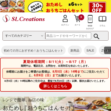
0
カート
ログイン
コラム
WEB
カタログ
>
初めての方におすすめ！おうちごはんセット
新商品
SALE
Z's M
夏期休暇期間：8/11(火）～8/17（月）
期間中は、電話注文、お問合せ、出荷対応を休止いたします。
8月5日（水）14時まで
休暇前にお届けをご希望のお客様は、
にご注文いただく
8月9日（日）まで
と、
お届けいたします。
8月5日（水）14時以降のご注文分は、最短で8月20日（木）以降、順次お届けいたします。
詳しくはこちら