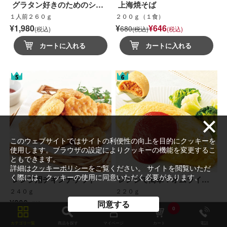
グラタン好きのためのシ…
上海焼そば
１人前２６０ｇ
２００ｇ（１食）
¥1,980
¥
¥646
680
(税込)
(税込)
(税込)
カートに入れる
カートに入れる
このウェブサイトではサイトの利便性の向上を目的にクッキーを
使用します。ブラウザの設定によりクッキーの機能を変更するこ
ともできます。
詳細は
クッキーポリシー
をご覧ください。 サイトを閲覧いただ
く際には、クッキーの使用に同意いただく必要があります。
レンジ用チキンナゲット
レンジで簡単！オムライ…
２４０ｇ
２２０ｇ
¥890
¥700
同意する
(税込)
(税込)
0
カートに入れる
カートに入れる
カテゴリ一覧
商品を探す
マイページ
カート
電話