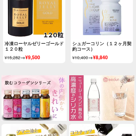
冷凍ローヤルゼリーゴールド
シュガーコリン（１２ヶ月契
１２０粒
約コース）
→
¥9,500
→
¥8,840
¥15,282
¥10,400