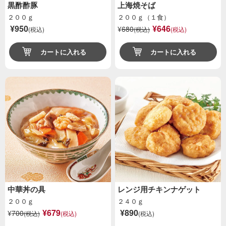
黒酢酢豚
上海焼そば
２００ｇ
２００ｇ（１食）
¥950
¥646
¥
680
(税込)
(税込)
(税込)
カートに入れる
カートに入れる
中華丼の具
レンジ用チキンナゲット
２００ｇ
２４０ｇ
¥679
¥890
¥
700
(税込)
(税込)
(税込)