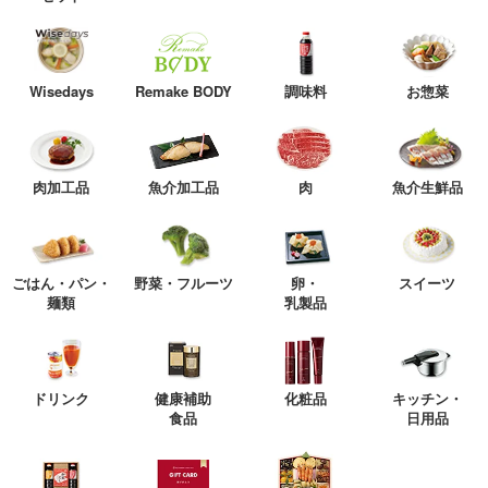
Wisedays
Remake BODY
調味料
お惣菜
肉加工品
魚介加工品
肉
魚介生鮮品
ごはん・パン・
野菜・フルーツ
卵・
スイーツ
麺類
乳製品
ドリンク
健康補助
化粧品
キッチン・
食品
日用品