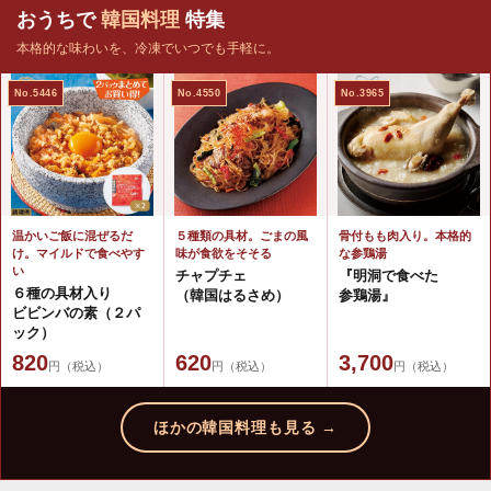
おうちで
韓国料理
特集
本格的な味わいを、冷凍でいつでも手軽に。
No.5446
No.4550
No.3965
温かいご飯に混ぜるだ
５種類の具材。ごまの風
骨付もも肉入り。本格的
け。マイルドで食べやす
味が食欲をそそる
な参鶏湯
い
チャプチェ
『明洞で食べた
６種の具材入り
（韓国はるさめ）
参鶏湯』
ビビンバの素（２パ
ック）
820
620
3,700
円（税込）
円（税込）
円（税込）
ほかの韓国料理も見る →