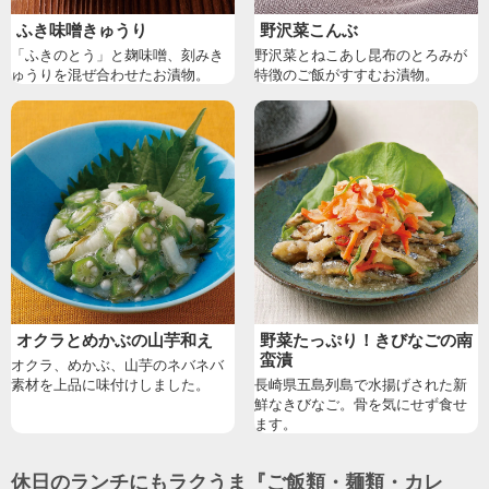
ふき味噌きゅうり
野沢菜こんぶ
「ふきのとう」と麹味噌、刻みき
野沢菜とねこあし昆布のとろみが
ゅうりを混ぜ合わせたお漬物。
特徴のご飯がすすむお漬物。
オクラとめかぶの山芋和え
野菜たっぷり！きびなごの南
蛮漬
オクラ、めかぶ、山芋のネバネバ
素材を上品に味付けしました。
長崎県五島列島で水揚げされた新
鮮なきびなご。骨を気にせず食せ
ます。
休日のランチにもラクうま『ご飯類・麺類・カレ