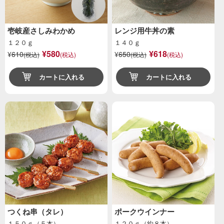
壱岐産さしみわかめ
レンジ用牛丼の素
１２０ｇ
１４０ｇ
¥580
¥618
¥
610
¥
650
(税込)
(税込)
(税込)
(税込)
カートに入れる
カートに入れる
つくね串（タレ）
ポークウインナー
１５０ｇ（５本）
１２０ｇ（約８本）