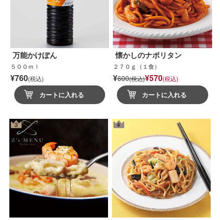
万能かけぽん
懐かしのナポリタン
５００ｍｌ
２７０ｇ（１食）
¥760
¥
¥570
600
(税込)
(税込)
(税込)
カートに入れる
カートに入れる