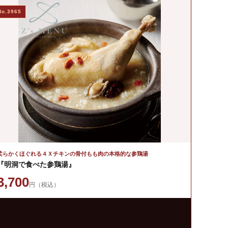
No.3965
柔らかくほぐれる４Ｘチキンの骨付もも肉の本格的な参鶏湯
『明洞で食べた参鶏湯』
3,700
円（税込）