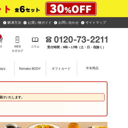
解凍方法
お買い物ガイド
お問い合わせ
サイトマップ
￥
0
WEB
コラム
受付時間：9時～17時（土・日・祝除く）
カタログ
年末商品
days
Remake BODY
ギフトカード
届けいたします。