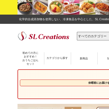
化学的合成添加物を使用しない、冷凍食品を中心とした、SL Crea
初めての方に
おすすめ！
カテゴリから探す
新商品
S
おうちごはん
セット
休暇前にお届け