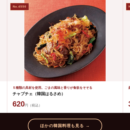
No.4550
５種類の具材を使用。ごまの風味と香りが食欲をそそる
チャプチェ（韓国はるさめ）
620
円（税込）
ほかの韓国料理も見る →