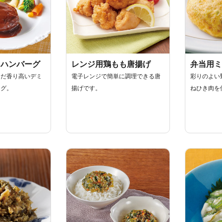
ミハンバーグ
レンジ用鶏もも唐揚げ
弁当用ミ
んだ香り高いデミ
電子レンジで簡単に調理できる唐
彩りのよい
ーグ。
揚げです。
ねひき肉を