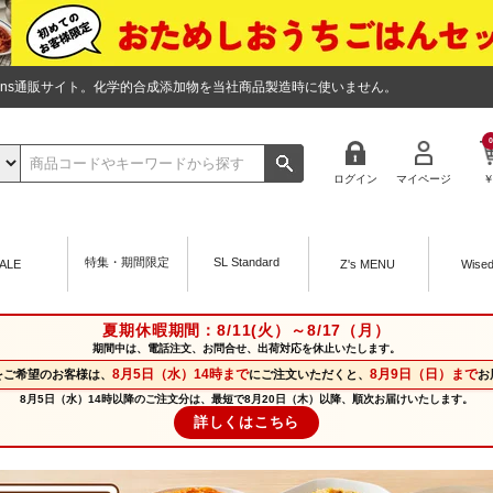
tions通販サイト。化学的合成添加物を当社商品製造時に使いません。
0
ログイン
マイページ
特集・期間限定
SL Standard
ALE
Z's MENU
Wise
夏期休暇期間：8/11(火）～8/17（月）
期間中は、電話注文、お問合せ、出荷対応を休止いたします。
8月5日（水）14時まで
8月9日（日）まで
をご希望のお客様は、
にご注文いただくと、
お
8月5日（水）14時以降のご注文分は、最短で8月20日（木）以降、順次お届けいたします。
詳しくはこちら