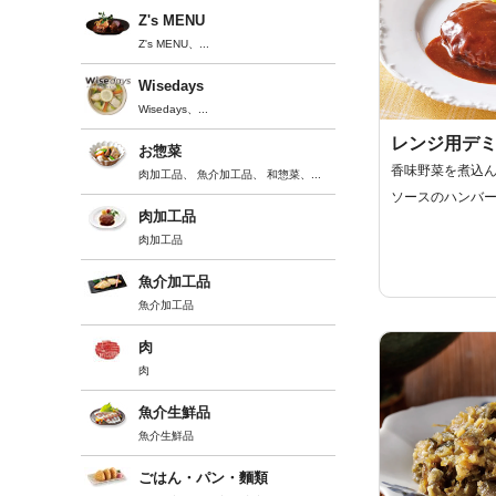
Z's MENU
Z's MENU
、...
Wisedays
Wisedays
、...
レンジ用デ
お惣菜
香味野菜を煮込
肉加工品
、
魚介加工品
、
和惣菜
、...
ソースのハンバ
肉加工品
肉加工品
魚介加工品
魚介加工品
肉
肉
魚介生鮮品
魚介生鮮品
ごはん・パン・麵類