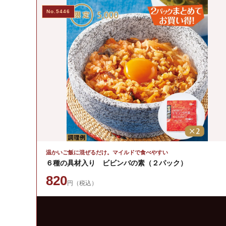
No.5446
温かいご飯に混ぜるだけ。マイルドで食べやすい
６種の具材入り ビビンバの素（２パック）
820
円（税込）