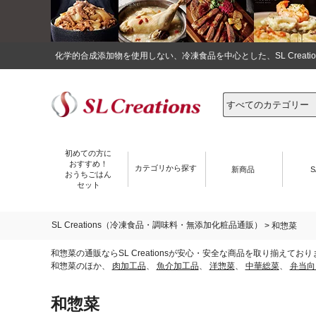
化学的合成添加物を使用しない、冷凍食品を中心とした、SL Crea
初めての方に
おすすめ！
カテゴリから探す
新商品
S
おうちごはん
セット
SL Creations（冷凍食品・調味料・無添加化粧品通販）
> 和惣菜
和惣菜の通販ならSL Creationsが安心・安全な商品を取り揃
和惣菜のほか、
肉加工品
、
魚介加工品
、
洋惣菜
、
中華総菜
、
弁当向
和惣菜