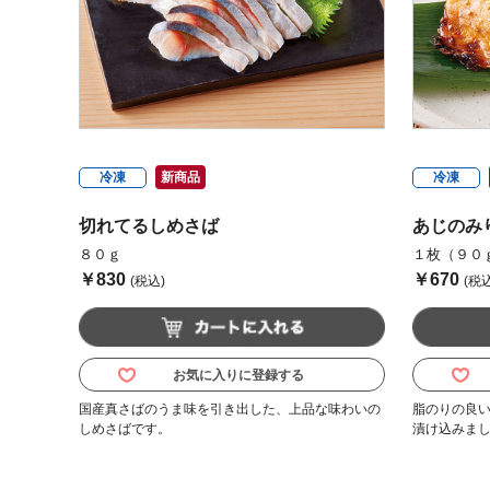
冷凍
新商品
冷凍
切れてるしめさば
あじのみ
８０ｇ
１枚（９０
￥830
￥670
(税込)
(税込
お気に入りに登録する
国産真さばのうま味を引き出した、上品な味わいの
脂のりの良
しめさばです。
漬け込みま