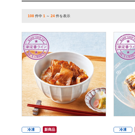
108
件中
1
～
24
件を表示
冷凍
新商品
冷凍