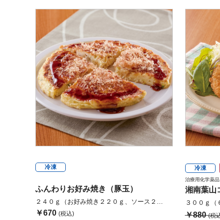
冷凍
冷凍
治療用化学薬品
ふんわりお好み焼き（豚玉）
湘南葉山
２４０ｇ（お好み焼き２２０ｇ、ソース２…
３００ｇ（
￥670
(税込)
￥880
(税込