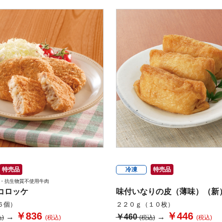
特売品
冷凍
特売品
・抗生物質不使用牛肉
コロッケ
味付いなりの皮（薄味）（新
６個）
２２０ｇ（１０枚）
￥836
￥446
→
￥460
→
)
(税込)
(税込)
(税込)