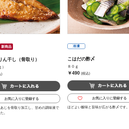
冷凍
新商品
こはだの酢〆
りん干し（骨取り）
８０ｇ
ｇ）
￥490
(税込)
)
お気に入りに登録する
お気に入りに登録する
ほどよい酸味と旨味が広がる酢〆です
いあじを骨取り加工し、甘めの調味液で
した。