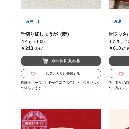
冷凍
冷凍
千切り紅しょうが（新）
骨取りさ
５０ｇ（１袋）
１０５ｇ（
￥210
￥610
(税込)
(税込
お気に入りに登録する
梅酢をベースにし野菜色素で着色した、少量パック
少し甘めの
の紅しょうが。
た一品です