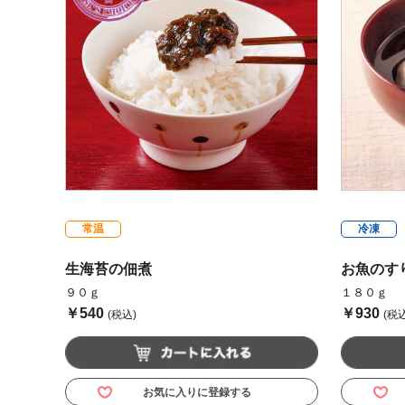
常温
冷凍
生海苔の佃煮
お魚のす
９０ｇ
１８０ｇ
￥540
￥930
(税込)
(税込
お気に入りに登録する