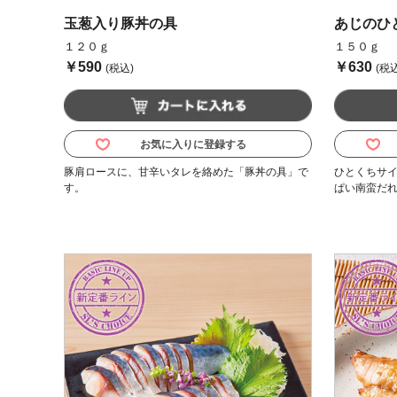
玉葱入り豚丼の具
あじのひ
１２０ｇ
１５０ｇ
￥590
￥630
(税込)
(税込
お気に入りに登録する
豚肩ロースに、甘辛いタレを絡めた「豚丼の具」で
ひとくちサ
す。
ぱい南蛮だ