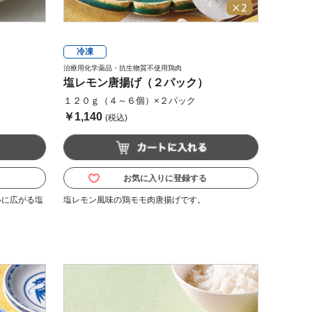
冷凍
治療用化学薬品・抗生物質不使用鶏肉
塩レモン唐揚げ（２パック）
１２０ｇ（４～６個）×２パック
￥1,140
(税込)
お気に入りに登録する
いに広がる塩
塩レモン風味の鶏モモ肉唐揚げです。