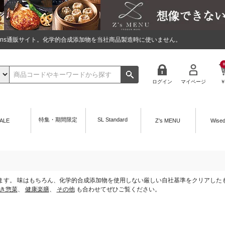
tions通販サイト。化学的合成添加物を当社商品製造時に使いません。
0
ログイン
マイページ
特集・期間限定
SL Standard
ALE
Z's MENU
Wise
えております。 味はもちろん、化学的合成添加物を使用しない厳しい自社基準をクリアし
き惣菜
、
健康楽膳
、
その他
も合わせてぜひご覧ください。