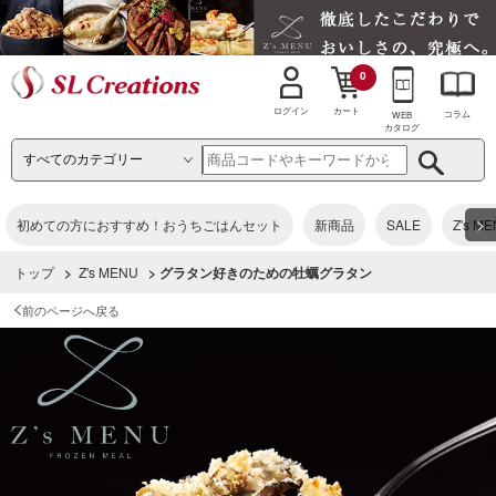
0
カート
ログイン
コラム
WEB
カタログ
>
初めての方におすすめ！おうちごはんセット
新商品
SALE
Z's M
トップ
>
Z's MENU
> グラタン好きのための牡蠣グラタン
前のページへ戻る