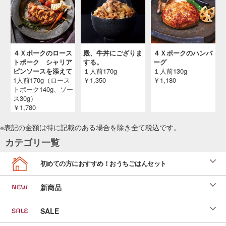
４Ｘポークのロース
殿、牛丼にござりま
４Ｘポークのハンバ
トポーク シャリア
する。
ーグ
ピンソースを添えて
１人前170g
１人前130g
1人前170g（ロース
￥1,350
￥1,180
トポーク140g、ソー
ス30g）
￥1,780
※表記の金額は特に記載のある場合を除き全て
税込
です。
カテゴリ一覧
初めての方におすすめ！おうちごはんセット
新商品
SALE