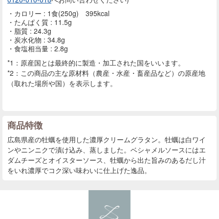
カロリー : 1食(250g) 395kcal
たんぱく質 : 11.5g
脂質 : 24.3g
炭水化物 : 34.8g
食塩相当量 : 2.8g
*1：原産国とは最終的に製造・加工された国をいいます。
*2：この商品の主な原材料（農産・水産・畜産品など）の原産地
（取れた場所や国）を表示します。
商品特徴
広島県産の牡蠣を使用した濃厚クリームグラタン。牡蠣は白ワイ
ンやニンニクで漬け込み、蒸しました。ベシャメルソースにはエ
ダムチーズとオイスターソース、牡蠣から出た旨みのあるだし汁
をいれ濃厚でコク深い味わいに仕上げた逸品。