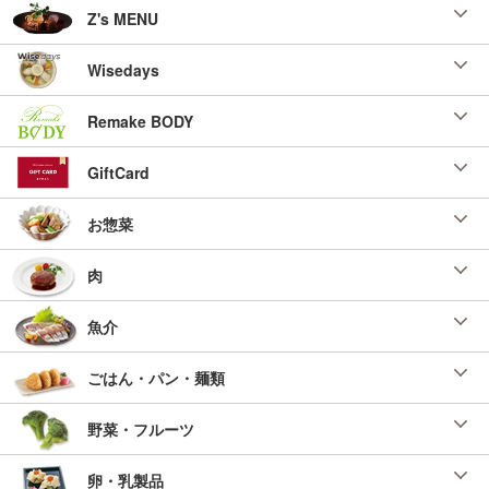
Z's MENU
Wisedays
Remake BODY
GiftCard
お惣菜
肉
魚介
ごはん・パン・麺類
野菜・フルーツ
卵・乳製品