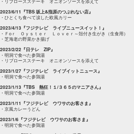
・リブロースステーキ オニオンソースを添えて
2023/6/11『TBS 坂上&指原のつぶれない店』
・ひとくち食べて涙した欧風カリー
2023/4/13『フジテレビ ライブニュースイット！』
・Ｆоｒ Ｏｙｓｔｅｒ Ｌｏｖｅｒ～殻付き生がき（生食用）
・芝海老の野菜かき揚げ
2023/2/22『日テレ ZIP』
・明洞で食べた参鶏湯
・リブロースステーキ オニオンソースを添えて
2023/1/27『フジテレビ ライブイットニュース』
・明洞で食べた参鶏湯
2023/1/13『TBS 熱狂！１/３６５のマニアさん』
・明洞で食べた参鶏湯
2023/1/11『フジテレビ ウワサのお客さま』
・京風カレーうどん
2023/1/6『フジテレビ ウワサのお客さま』
・明洞で食べた参鶏湯