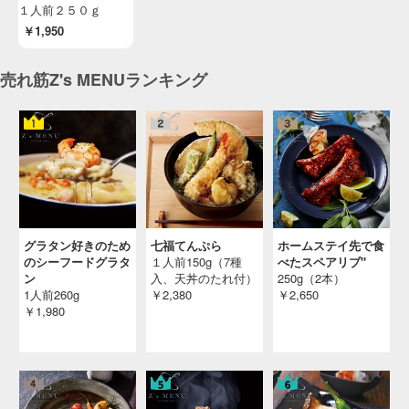
１人前２５０ｇ
￥1,950
売れ筋Z's MENUランキング
グラタン好きのため
七福てんぷら
ホームステイ先で食
のシーフードグラタ
１人前150g（7種
べたスペアリブ"
ン
入、天丼のたれ付）
250g（2本）
1人前260g
￥2,380
￥2,650
￥1,980