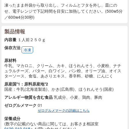
凍ったまま外袋から取り出し、フィルムとフタを外し、皿にの
せ、電子レンジで下記時間を目安に加熱してください。(500w5分
／600w4分30秒)
製品情報
内容量
１人前２５０ｇ
保存方法
冷凍
原材料
牛乳、マカロニ、クリーム、カキ、ほうれんそう、小麦粉、ナチ
ュラルチーズ、バター、白ワイン、パン粉、オリーブ油、オイス
ターソース、食塩、あさりエキス、香辛料、砂糖、にんにく
原産国*1：原料原産地*2
国産：牛乳(北海道製造)、かき(広島県)、ほうれんそう(国産)
アレルギー物質を含む食品
乳成分、小麦、鶏肉、豚肉
ゼログルメマーク
01
ゼログルメマークの詳細はこちら
栄養成分
(数字の記載のない商品に
関しては、お客さま相談室
0120-010-018
へお問い合わせください)