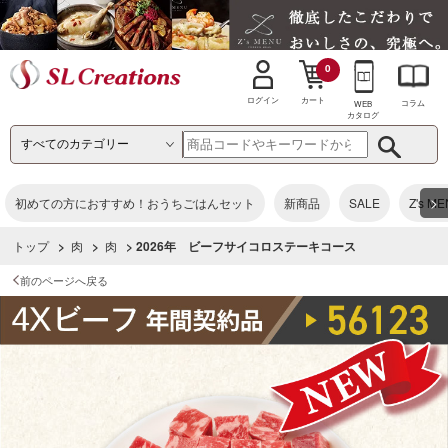
0
カート
ログイン
コラム
WEB
カタログ
>
初めての方におすすめ！おうちごはんセット
新商品
SALE
Z's M
トップ
>
肉
>
肉
> 2026年 ビーフサイコロステーキコース
前のページへ戻る