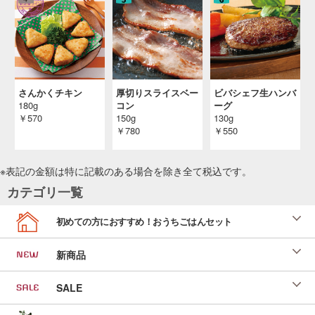
さんかくチキン
厚切りスライスベー
ビバシェフ生ハンバ
180g
コン
ーグ
￥570
150g
130g
￥780
￥550
※表記の金額は特に記載のある場合を除き全て
税込
です。
カテゴリ一覧
初めての方におすすめ！おうちごはんセット
新商品
SALE