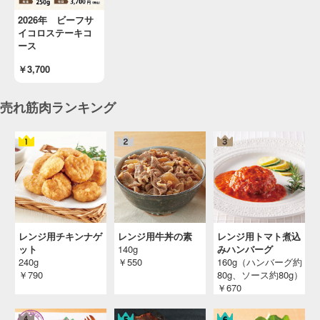
2026年 ビーフサ
イコロステーキコ
ース
￥3,700
売れ筋肉ランキング
レンジ用チキンナゲ
レンジ用牛丼の素
レンジ用トマト煮込
ット
140g
みハンバーグ
240g
￥550
160g（ハンバーグ約
￥790
80g、ソース約80g）
￥670