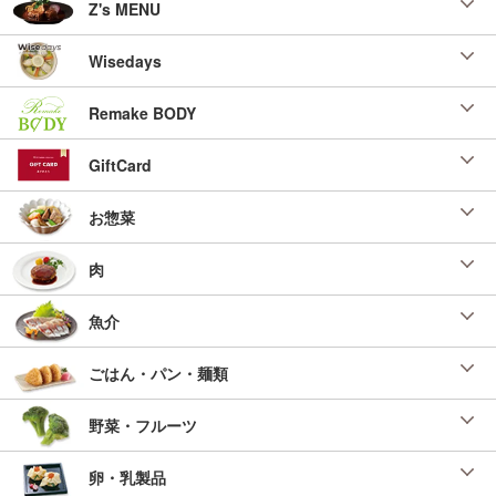
Z's MENU
Wisedays
Remake BODY
GiftCard
お惣菜
肉
魚介
ごはん・パン・麺類
野菜・フルーツ
卵・乳製品