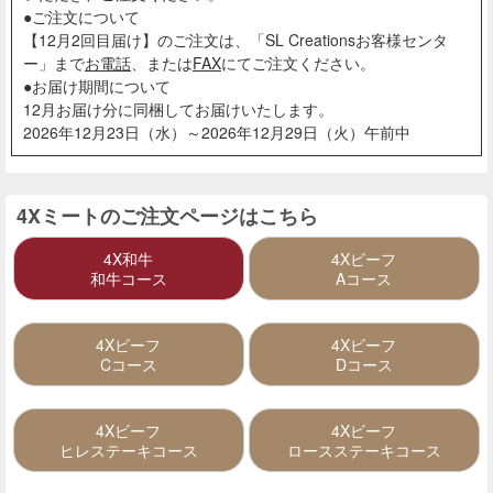
●ご注文について
【12月2回目届け】のご注文は、「SL Creationsお客様センタ
ー」まで
お電話
、または
FAX
にてご注文ください。
●お届け期間について
12月お届け分に同梱してお届けいたします。
2026年12月23日（水）～2026年12月29日（火）午前中
4Xミートのご注文ページはこちら
4X和牛
4Xビーフ
和牛コース
Aコース
4Xビーフ
4Xビーフ
Cコース
Dコース
4Xビーフ
4Xビーフ
ヒレステーキコース
ロースステーキコース