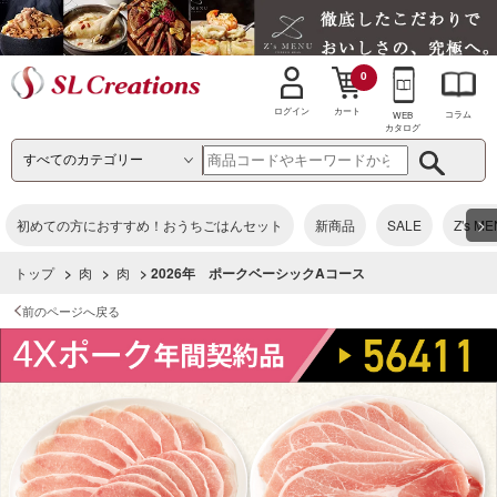
0
カート
ログイン
コラム
WEB
カタログ
>
初めての方におすすめ！おうちごはんセット
新商品
SALE
Z's M
トップ
>
肉
>
肉
> 2026年 ポークベーシックAコース
前のページへ戻る