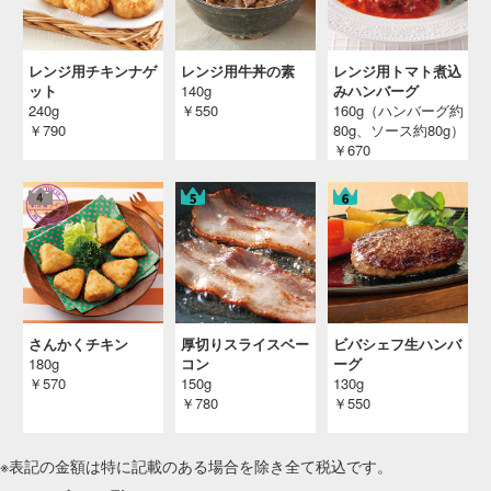
レンジ用チキンナゲ
レンジ用牛丼の素
レンジ用トマト煮込
ット
140g
みハンバーグ
240g
￥550
160g（ハンバーグ約
￥790
80g、ソース約80g）
￥670
さんかくチキン
厚切りスライスベー
ビバシェフ生ハンバ
180g
コン
ーグ
￥570
150g
130g
￥780
￥550
※表記の金額は特に記載のある場合を除き全て
税込
です。