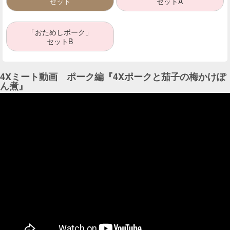
セット
セットA
「おためしポーク」
セットB
4Xミート動画 ポーク編『4Xポークと茄子の梅かけぽ
ん煮』