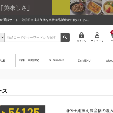
tions通販サイト。化学的合成添加物を当社商品製造時に使いません。
0
ログイン
マイページ
特集・期間限定
SL Standard
ALE
Z's MENU
Wise
ース
遺伝子組換え農産物の混