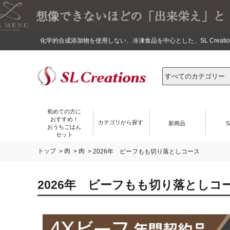
化学的合成添加物を使用しない、冷凍食品を中心とした、SL Crea
初めての方に
おすすめ！
カテゴリから探す
新商品
S
おうちごはん
セット
トップ
肉
肉
>
>
> 2026年 ビーフもも切り落としコース
2026年 ビーフもも切り落としコ