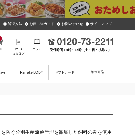
解凍方法
お買い物ガイド
お問い合わせ
サイトマップ
￥
0
WEB
コラム
受付時間：9時～17時（土・日・祝除く）
カタログ
年末商品
days
Remake BODY
ギフトカード
入を防ぐ分別生産流通管理を徹底した飼料のみを使用